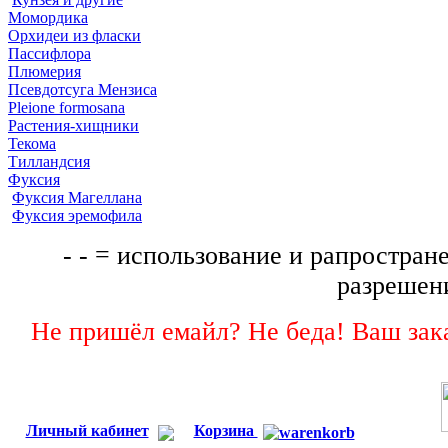
Момордика
Орхидеи из фласки
Пассифлора
Плюмерия
Псевдотсуга Мензиса
Pleione formosana
Растения-хищники
Текома
Тилландсия
Фуксия
Фуксия Магеллана
Фуксия эремофила
- - = использование и рапростране
разрешени
Не пришёл емайл? Не беда! Ваш зака
Личный кабинет
Корзина