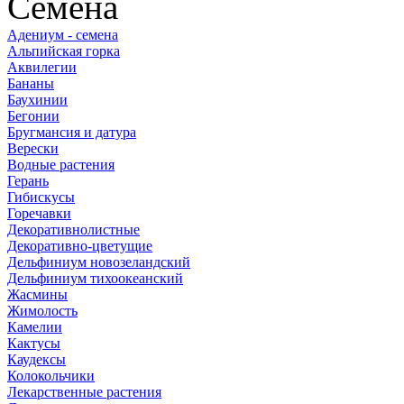
Семена
Адениум - семена
Альпийская горка
Аквилегии
Бананы
Баухинии
Бегонии
Бругмансия и датура
Верески
Водные растения
Герань
Гибискусы
Горечавки
Декоративнолистные
Декоративно-цветущие
Дельфиниум новозеландский
Дельфиниум тихоокеанский
Жасмины
Жимолость
Камелии
Кактусы
Каудексы
Колокольчики
Лекарственные растения