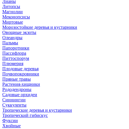
Лианы
Литопсы
Магнолии
Меконопсисы
Миртовые
Морозостойкие деревья и кустарники
Овощные экзоты
Олеандры
Пальмы
Папоротники
Пассифлора
Питтоспорум
Плюмерия
Плодовые деревья
Почвопокровники
Пряные травы
Растения-хищники
Рододендроны
Садовые орхидеи
Синнингии
Суккуленты
Тропические деревья и кустарники
Тропический гибискус
Фуксии
Хвойные