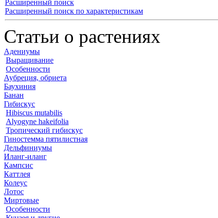
Расширенный поиск
Расширенный поиск по характеристикам
Статьи о растениях
Адениумы
Выращивание
Особенности
Аубреция, обриета
Баухиния
Банан
Гибискус
Hibiscus mutabilis
Alyogyne hakeifolia
Тропический гибискус
Гиностемма пятилистная
Дельфиниумы
Иланг-иланг
Кампсис
Каттлея
Колеус
Лотос
Миртовые
Особенности
Кунзея и другие