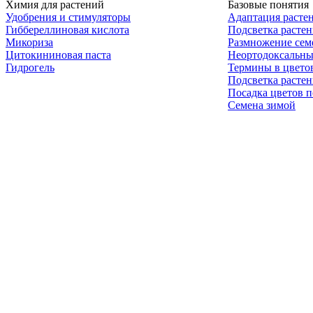
Химия для растений
Базовые понятия
Удобрения и стимуляторы
Адаптация расте
Гиббереллиновая кислота
Подсветка расте
Микориза
Размножение сем
Цитокининовая паста
Неортодоксальны
Гидрогель
Термины в цвето
Подсветка расте
Посадка цветов п
Семена зимой