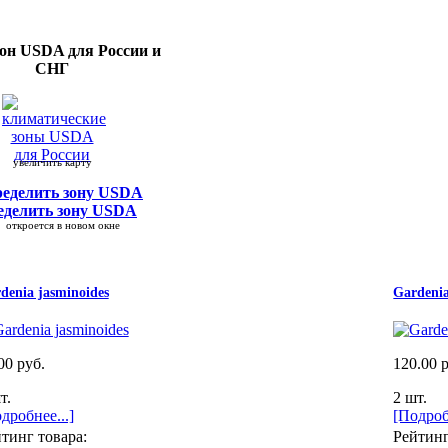
зон USDA
для России и
СНГ
увеличить карту
еделить зону USDA
кроется в новом окне
denia jasminoides
Gardenia
00 руб.
120.00 
т.
2 шт.
дробнее...]
[Подроб
тинг товара:
Рейтинг