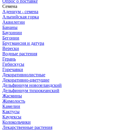
Опрос о поставке
Семена
Адениум - семена
Альпийская горка
Аквилегии
Бананы
Баухинии
Бегонии
Бругмансия и датура
Верески
Водные растения
Герань
Гибискусы
Горечавки
Декоративнолистные
Декоративно-цветущие
Дельфиниум новозеландский
Дельфиниум тихоокеанский
Жасмины
Жимолость
Камелии
Кактусы
Каудексы
Колокольчики
Лекарственные растения