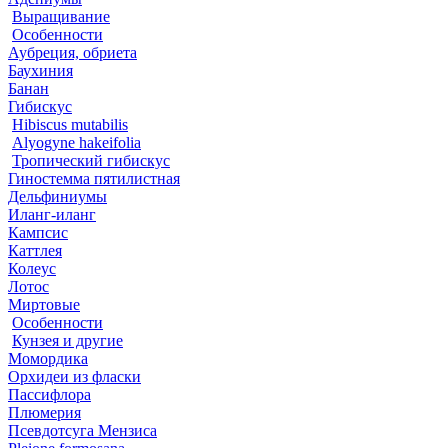
Выращивание
Особенности
Аубреция, обриета
Баухиния
Банан
Гибискус
Hibiscus mutabilis
Alyogyne hakeifolia
Тропический гибискус
Гиностемма пятилистная
Дельфиниумы
Иланг-иланг
Кампсис
Каттлея
Колеус
Лотос
Миртовые
Особенности
Кунзея и другие
Момордика
Орхидеи из фласки
Пассифлора
Плюмерия
Псевдотсуга Мензиса