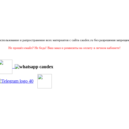
 использование и рапространение всех материатов с сайта caudex.ru без разрешения запрещен
Не пришёл емайл? Не беда! Ваш заказ и реквизиты на оплату в личном кабинете!