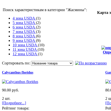
Поиск характеристикам в категории "
Жасмины
":
Карта 
4 зона USDA
(1)
5 зона USDA
(2)
6 зона USDA
(2)
7 зона USDA
(3)
8 зона USDA
(6)
9 зона USDA
(9)
10 зона USDA
(10)
11 зона USDA
(10)
Опр
12 зона USDA
(1)
от
Сортировать по:
Calycanthus floridus
Gar
90.00 руб.
80.
2 шт.
2 ш
[Подробнее...]
[По
Рейтинг товара:
Рей