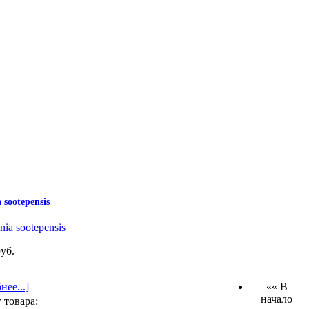
 sootepensis
руб.
нее...]
«« В
начало
 товара: