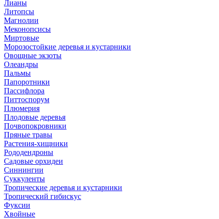
Лианы
Литопсы
Магнолии
Меконопсисы
Миртовые
Морозостойкие деревья и кустарники
Овощные экзоты
Олеандры
Пальмы
Папоротники
Пассифлора
Питтоспорум
Плюмерия
Плодовые деревья
Почвопокровники
Пряные травы
Растения-хищники
Рододендроны
Садовые орхидеи
Синнингии
Суккуленты
Тропические деревья и кустарники
Тропический гибискус
Фуксии
Хвойные