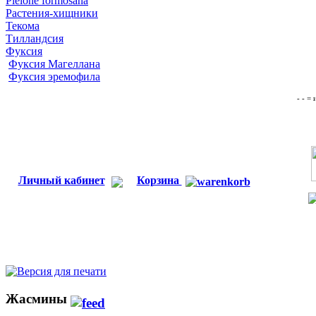
Pleione formosana
Растения-хищники
Текома
Тилландсия
Фуксия
Фуксия Магеллана
Фуксия эремофила
- - =
Личный кабинет
Корзина
Жасмины