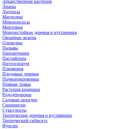
Лекарственные растения
Лианы
Литопсы
Магнолии
Меконопсисы
Миртовые
Морозостойкие деревья и кустарники
Овощные экзоты
Олеандры
Пальмы
Папоротники
Пассифлора
Питтоспорум
Плюмерия
Плодовые деревья
Почвопокровники
Пряные травы
Растения-хищники
Рододендроны
Садовые орхидеи
Синнингии
Суккуленты
Тропические деревья и кустарники
Тропический гибискус
Фуксии