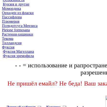
Кунзея и другие
Момордика
Орхидеи из фласки
Пассифлора
Плюмерия
Псевдотсуга Мензиса
Pleione formosana
Растения-хищники
Текома
Тилландсия
Фуксия
Фуксия Магеллана
Фуксия эремофила
- - = использование и рапростране
разрешени
Не пришёл емайл? Не беда! Ваш зака