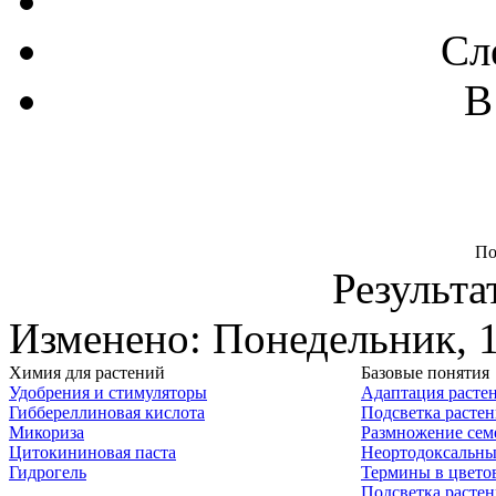
Сл
В
По
Результа
Изменено: Понедельник, 1
Химия для растений
Базовые понятия
Удобрения и стимуляторы
Адаптация расте
Гиббереллиновая кислота
Подсветка расте
Микориза
Размножение сем
Цитокининовая паста
Неортодоксальны
Гидрогель
Термины в цвето
Подсветка расте