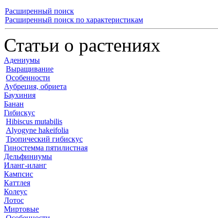
Расширенный поиск
Расширенный поиск по характеристикам
Статьи о растениях
Адениумы
Выращивание
Особенности
Аубреция, обриета
Баухиния
Банан
Гибискус
Hibiscus mutabilis
Alyogyne hakeifolia
Тропический гибискус
Гиностемма пятилистная
Дельфиниумы
Иланг-иланг
Кампсис
Каттлея
Колеус
Лотос
Миртовые
Особенности