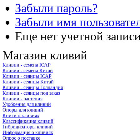
Забыли пароль?
Забыли имя пользовате
Еще нет учетной запис
Магазин кливий
Кливии - семена ЮАР
Кливии - семена Китай
Кливии - сеянцы ЮАР
Кливии - сеянцы Китай
Кливии - сеянцы Голландия
Кливии - сеянцы под заказ
Кливии - растения
Удобрения для кливий
Опоры для кливий
Книги о кливиях
Классификация кливий
Гибридизаторы кливий
Информация о кливиях
Опрос о поставке