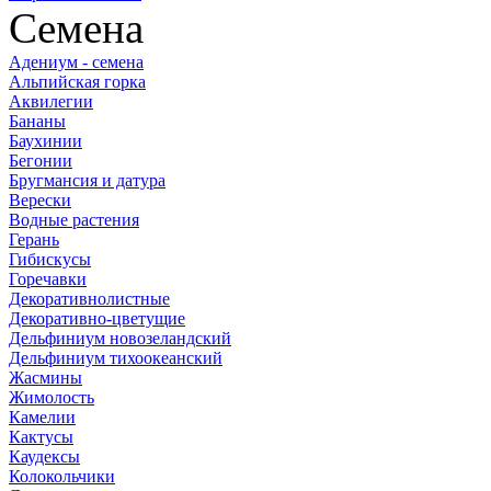
Семена
Адениум - семена
Альпийская горка
Аквилегии
Бананы
Баухинии
Бегонии
Бругмансия и датура
Верески
Водные растения
Герань
Гибискусы
Горечавки
Декоративнолистные
Декоративно-цветущие
Дельфиниум новозеландский
Дельфиниум тихоокеанский
Жасмины
Жимолость
Камелии
Кактусы
Каудексы
Колокольчики