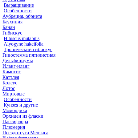
Выращивание
Особенности
Аубреция, обриета
Баухиния
Банан
Гибискус
Hibiscus mutabilis
Alyogyne hakeifolia
Тропический гибискус
Гиностемма пятилистная
Дельфиниумы
Иланг-иланг
Кампсис
Каттлея
Колеус
Лотос
Миртовые
Особенности
Кунзея и другие
Момордика
Орхидеи из фласки
Пассифлора
Плюмерия
Псевдотсуга Мензиса