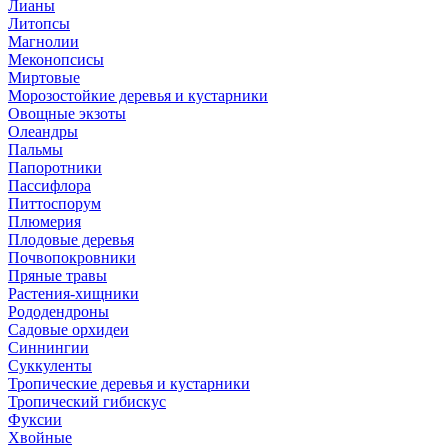
Лианы
Литопсы
Магнолии
Меконопсисы
Миртовые
Морозостойкие деревья и кустарники
Овощные экзоты
Олеандры
Пальмы
Папоротники
Пассифлора
Питтоспорум
Плюмерия
Плодовые деревья
Почвопокровники
Пряные травы
Растения-хищники
Рододендроны
Садовые орхидеи
Синнингии
Суккуленты
Тропические деревья и кустарники
Тропический гибискус
Фуксии
Хвойные