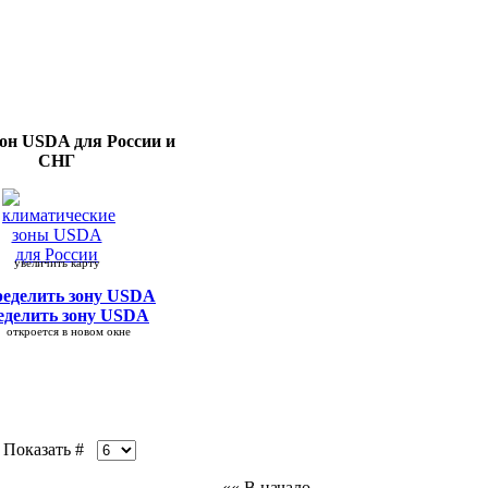
зон USDA
для России и
СНГ
увеличить карту
еделить зону USDA
кроется в новом окне
оказать #
«« В начало