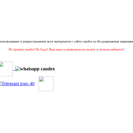
 использование и рапространение всех материатов с сайта caudex.ru без разрешения запрещен
Не пришёл емайл? Не беда! Ваш заказ и реквизиты на оплату в личном кабинете!