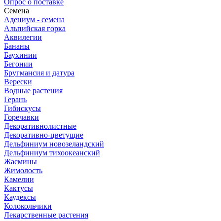
Опрос о поставке
Семена
Адениум - семена
Альпийская горка
Аквилегии
Бананы
Баухинии
Бегонии
Бругмансия и датура
Верески
Водные растения
Герань
Гибискусы
Горечавки
Декоративнолистные
Декоративно-цветущие
Дельфиниум новозеландский
Дельфиниум тихоокеанский
Жасмины
Жимолость
Камелии
Кактусы
Каудексы
Колокольчики
Лекарственные растения