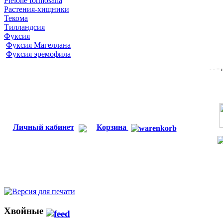
Pleione formosana
Растения-хищники
Текома
Тилландсия
Фуксия
Фуксия Магеллана
Фуксия эремофила
- - =
Личный кабинет
Корзина
Хвойные