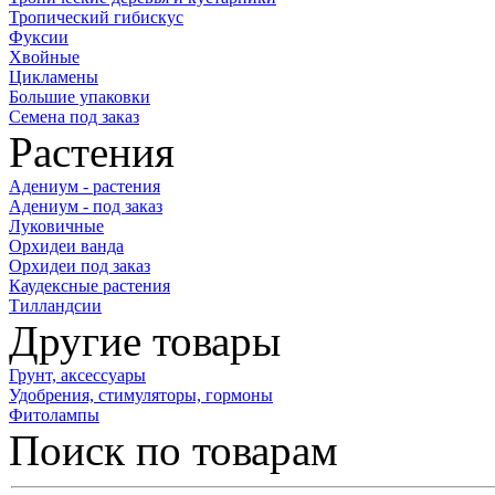
Тропический гибискус
Фуксии
Хвойные
Цикламены
Большие упаковки
Семена под заказ
Растения
Адениум - растения
Адениум - под заказ
Луковичные
Орхидеи ванда
Орхидеи под заказ
Каудексные растения
Тилландсии
Другие товары
Грунт, аксессуары
Удобрения, стимуляторы, гормоны
Фитолампы
Поиск по товарам