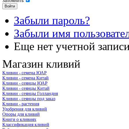
Запомнить
Забыли пароль?
Забыли имя пользовате
Еще нет учетной запис
Магазин кливий
Кливии - семена ЮАР
Кливии - семена Китай
Кливии - сеянцы ЮАР
Кливии - сеянцы Китай
Кливии - сеянцы Голландия
Кливии - сеянцы под заказ
Кливии - растения
Удобрения для кливий
Опоры для кливий
Книги о кливиях
Классификация кливий