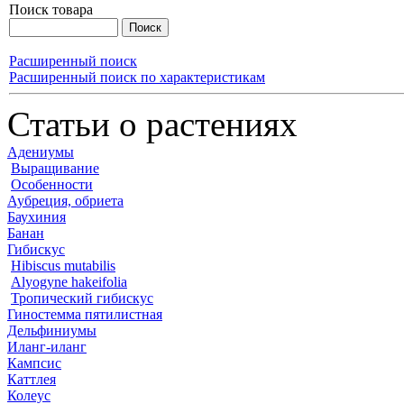
Поиск товара
Расширенный поиск
Расширенный поиск по характеристикам
Статьи о растениях
Адениумы
Выращивание
Особенности
Аубреция, обриета
Баухиния
Банан
Гибискус
Hibiscus mutabilis
Alyogyne hakeifolia
Тропический гибискус
Гиностемма пятилистная
Дельфиниумы
Иланг-иланг
Кампсис
Каттлея
Колеус