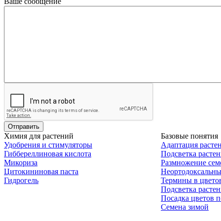
Ваше сообщение
Химия для растений
Базовые понятия
Удобрения и стимуляторы
Адаптация расте
Гиббереллиновая кислота
Подсветка расте
Микориза
Размножение сем
Цитокининовая паста
Неортодоксальны
Гидрогель
Термины в цвето
Подсветка расте
Посадка цветов п
Семена зимой