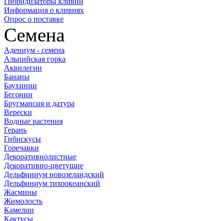
Гибридизаторы кливий
Информация о кливиях
Опрос о поставке
Семена
Адениум - семена
Альпийская горка
Аквилегии
Бананы
Баухинии
Бегонии
Бругмансия и датура
Верески
Водные растения
Герань
Гибискусы
Горечавки
Декоративнолистные
Декоративно-цветущие
Дельфиниум новозеландский
Дельфиниум тихоокеанский
Жасмины
Жимолость
Камелии
Кактусы