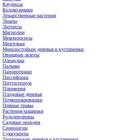
Каудексы
Колокольчики
Лекарственные растения
Лианы
Литопсы
Магнолии
Меконопсисы
Миртовые
Морозостойкие деревья и кустарники
Овощные экзоты
Олеандры
Пальмы
Папоротники
Пассифлора
Питтоспорум
Плюмерия
Плодовые деревья
Почвопокровники
Пряные травы
Растения-хищники
Рододендроны
Садовые орхидеи
Синнингии
Суккуленты
Тропические деревья и кустарники