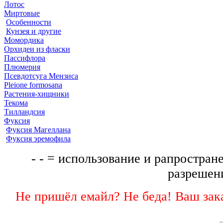
Лотос
Миртовые
Особенности
Кунзея и другие
Момордика
Орхидеи из фласки
Пассифлора
Плюмерия
Псевдотсуга Мензиса
Pleione formosana
Растения-хищники
Текома
Тилландсия
Фуксия
Фуксия Магеллана
Фуксия эремофила
- - = использование и рапростране
разрешени
Не пришёл емайл? Не беда! Ваш зака