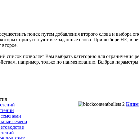
осуществить поиск путем добавления второго слова и выбора оп
 которых присутствуют все заданные слова. При выборе НЕ, в ре
т второе.
 список позволяет Вам выбрать категорию для ограничения ре
войствам, например, только по наименованию. Выбрав параметры 
тия
Клим
астений
стений
 семенами
льные семена
етоводстве
стений
ов под зиму