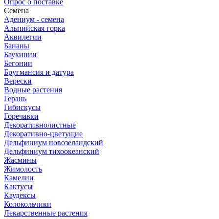
Опрос о поставке
Семена
Адениум - семена
Альпийская горка
Аквилегии
Бананы
Баухинии
Бегонии
Бругмансия и датура
Верески
Водные растения
Герань
Гибискусы
Горечавки
Декоративнолистные
Декоративно-цветущие
Дельфиниум новозеландский
Дельфиниум тихоокеанский
Жасмины
Жимолость
Камелии
Кактусы
Каудексы
Колокольчики
Лекарственные растения