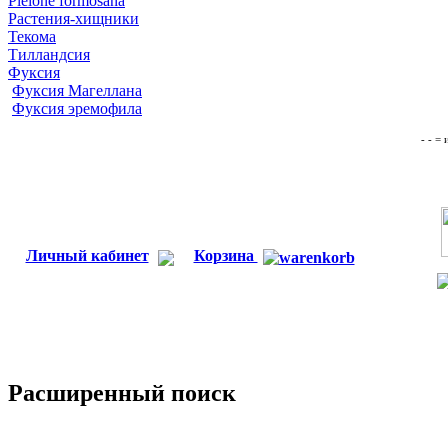
Pleione formosana
Растения-хищники
Текома
Тилландсия
Фуксия
Фуксия Магеллана
Фуксия эремофила
- - =
Личный кабинет
Корзина
Расширенный поиск