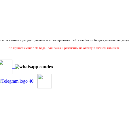
 использование и рапространение всех материатов с сайта caudex.ru без разрешения запрещен
Не пришёл емайл? Не беда! Ваш заказ и реквизиты на оплату в личном кабинете!