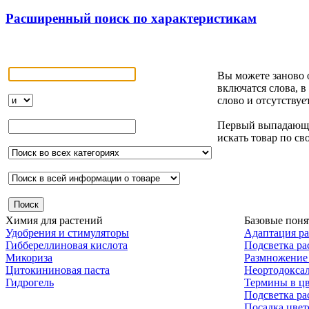
Расширенный поиск по характеристикам
Вы можете заново 
включатся слова, в
слово и отсутствуе
Первый выпадающий
искать товар по с
Химия для растений
Базовые поня
Удобрения и стимуляторы
Адаптация р
Гиббереллиновая кислота
Подсветка ра
Микориза
Размножение
Цитокининовая паста
Неортодокса
Гидрогель
Термины в цв
Подсветка ра
Посадка цвет