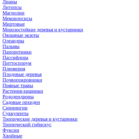
Лианы
Литопсы
Магнолии
Меконопсисы
Миртовые
Морозостойкие деревья и кустарники
Овощные экзоты
Олеандры
Пальмы
Папоротники
Пассифлора
Питтоспорум
Плюмерия
Плодовые деревья
Почвопокровники
Пряные травы
Растения-хищники
Рододендроны
Садовые орхидеи
Синнингии
Суккуленты
Тропические деревья и кустарники
Тропический гибискус
Фуксии
Хвойные