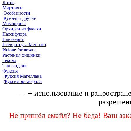
Лотос
Миртовые
Особенности
Кунзея и другие
Момордика
Орхидеи из фласки
Пассифлора
Плюмерия
Псевдотсуга Мензиса
Pleione formosana
Растения-хищники
Текома
Тилландсия
Фуксия
Фуксия Магеллана
Фуксия эремофила
- - = использование и рапростране
разрешени
Не пришёл емайл? Не беда! Ваш зака