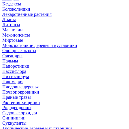
Каудексы
Колокольчики
Лекарственные растения
Лианы
Литопсы
Магнолии
Меконопсисы
Миртовые
Морозостойкие деревья и кустарники
Овощные экзоты
Олеандры
Пальмы
Папоротники
Пассифлора
Питтоспорум
Плюмерия
Плодовые деревья
Почвопокровники
Пряные травы
Растения-хищники
Рододендроны
Садовые орхидеи
Синнингии
Суккуленты
Тропические деревья и кустарники