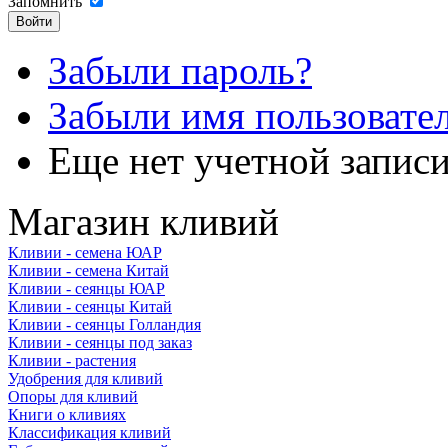
Запомнить
Забыли пароль?
Забыли имя пользовате
Еще нет учетной запис
Магазин кливий
Кливии - семена ЮАР
Кливии - семена Китай
Кливии - сеянцы ЮАР
Кливии - сеянцы Китай
Кливии - сеянцы Голландия
Кливии - сеянцы под заказ
Кливии - растения
Удобрения для кливий
Опоры для кливий
Книги о кливиях
Классификация кливий