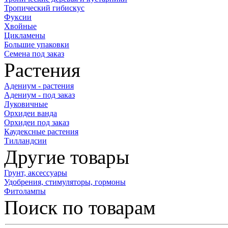
Тропический гибискус
Фуксии
Хвойные
Цикламены
Большие упаковки
Семена под заказ
Растения
Адениум - растения
Адениум - под заказ
Луковичные
Орхидеи ванда
Орхидеи под заказ
Каудексные растения
Тилландсии
Другие товары
Грунт, аксессуары
Удобрения, стимуляторы, гормоны
Фитолампы
Поиск по товарам