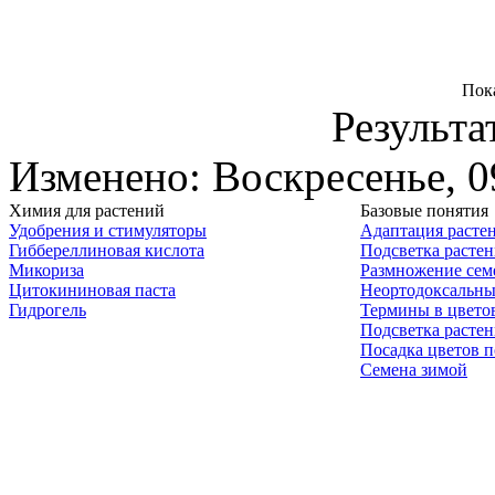
Пок
Результа
Изменено: Воскресенье, 0
Химия для растений
Базовые понятия
Удобрения и стимуляторы
Адаптация расте
Гиббереллиновая кислота
Подсветка расте
Микориза
Размножение сем
Цитокининовая паста
Неортодоксальны
Гидрогель
Термины в цвето
Подсветка расте
Посадка цветов п
Семена зимой