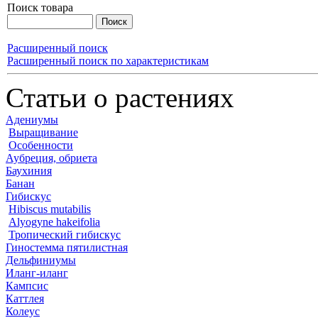
Поиск товара
Расширенный поиск
Расширенный поиск по характеристикам
Статьи о растениях
Адениумы
Выращивание
Особенности
Аубреция, обриета
Баухиния
Банан
Гибискус
Hibiscus mutabilis
Alyogyne hakeifolia
Тропический гибискус
Гиностемма пятилистная
Дельфиниумы
Иланг-иланг
Кампсис
Каттлея
Колеус