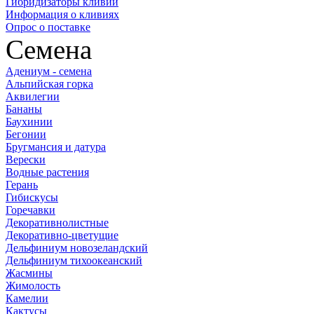
Гибридизаторы кливий
Информация о кливиях
Опрос о поставке
Семена
Адениум - семена
Альпийская горка
Аквилегии
Бананы
Баухинии
Бегонии
Бругмансия и датура
Верески
Водные растения
Герань
Гибискусы
Горечавки
Декоративнолистные
Декоративно-цветущие
Дельфиниум новозеландский
Дельфиниум тихоокеанский
Жасмины
Жимолость
Камелии
Кактусы