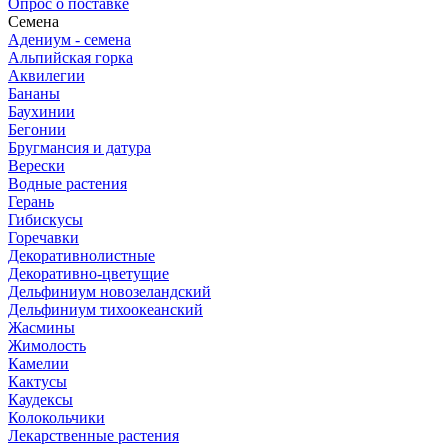
Опрос о поставке
Семена
Адениум - семена
Альпийская горка
Аквилегии
Бананы
Баухинии
Бегонии
Бругмансия и датура
Верески
Водные растения
Герань
Гибискусы
Горечавки
Декоративнолистные
Декоративно-цветущие
Дельфиниум новозеландский
Дельфиниум тихоокеанский
Жасмины
Жимолость
Камелии
Кактусы
Каудексы
Колокольчики
Лекарственные растения