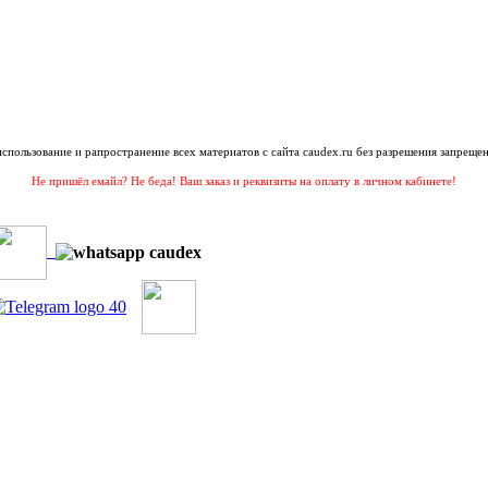
 использование и рапространение всех материатов с сайта caudex.ru без разрешения запрещен
Не пришёл емайл? Не беда! Ваш заказ и реквизиты на оплату в личном кабинете!