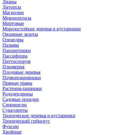
Лианы
Литопсы
Магнолии
Меконопсисы
Миртовые
Морозостойкие деревья и кустарники
Овощные экзоты
Олеандры
Пальмы
Папоротники
Пассифлора
Питтоспорум
Плюмерия
Плодовые деревья
Почвопокровники
Пряные травы
Растения-хищники
Рододендроны
Садовые орхидеи
Синнингии
Суккуленты
Тропические деревья и кустарники
Тропический гибискус
Фуксии
Хвойные