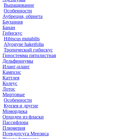
Выращивание
Особенности
Аубреция, обриета
Баухиния
Банан
Гибискус
Hibiscus mutabilis
Alyogyne hakeifolia
Тропический гибискус
Гиностемма пятилистная
Дельфиниумы
Иланг-иланг
Кампсис
Каттлея
Колеус
Лотос
Миртовые
Особенности
Кунзея и другие
Момордика
Орхидеи из фласки
Пассифлора
Плюмерия
Псевдотсуга Мензиса