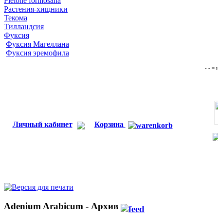
Pleione formosana
Растения-хищники
Текома
Тилландсия
Фуксия
Фуксия Магеллана
Фуксия эремофила
- - =
Личный кабинет
Корзина
Adenium Arabicum - Архив