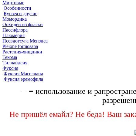
Миртовые
Особенности
Кунзея и другие
Момордика
Орхидеи из фласки
Пассифлора
Плюмерия
Псевдотсуга Мензиса
Pleione formosana
Растения-хищники
Текома
Тилландсия
Фуксия
Фуксия Магеллана
Фуксия эремофила
- - = использование и рапростране
разрешени
Не пришёл емайл? Не беда! Ваш зака