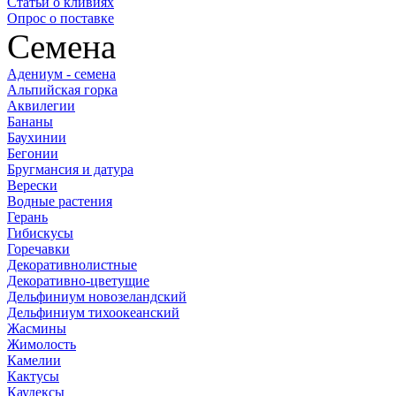
Статьи о кливиях
Опрос о поставке
Семена
Адениум - семена
Альпийская горка
Аквилегии
Бананы
Баухинии
Бегонии
Бругмансия и датура
Верески
Водные растения
Герань
Гибискусы
Горечавки
Декоративнолистные
Декоративно-цветущие
Дельфиниум новозеландский
Дельфиниум тихоокеанский
Жасмины
Жимолость
Камелии
Кактусы
Каудексы