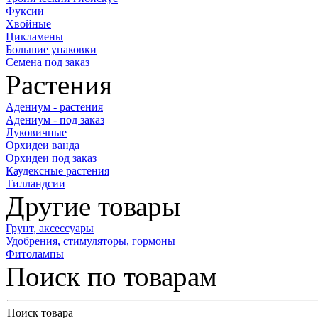
Фуксии
Хвойные
Цикламены
Большие упаковки
Семена под заказ
Растения
Адениум - растения
Адениум - под заказ
Луковичные
Орхидеи ванда
Орхидеи под заказ
Каудексные растения
Тилландсии
Другие товары
Грунт, аксессуары
Удобрения, стимуляторы, гормоны
Фитолампы
Поиск по товарам
Поиск товара