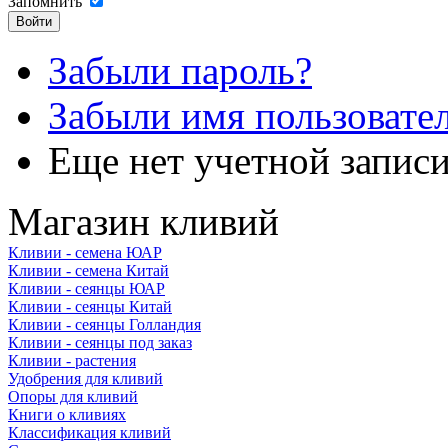
Запомнить
Забыли пароль?
Забыли имя пользовате
Еще нет учетной запис
Магазин кливий
Кливии - семена ЮАР
Кливии - семена Китай
Кливии - сеянцы ЮАР
Кливии - сеянцы Китай
Кливии - сеянцы Голландия
Кливии - сеянцы под заказ
Кливии - растения
Удобрения для кливий
Опоры для кливий
Книги о кливиях
Классификация кливий