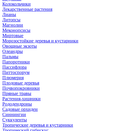
Колокольчики
Лекарственные растения
Лианы
Литопсы
Магнолии
Меконопсисы
Миртовые
Морозостойкие деревья и кустарники
Овощные экзоты
Олеандры
Пальмы
Папоротники
Пассифлора
Питтоспорум
Плюмерия
Плодовые деревья
Почвопокровники
Пряные травы
Растения-хищники
Рододендроны
Садовые орхидеи
Синнингии
Суккуленты
Тропические деревья и кустарники
Тропический гибискус