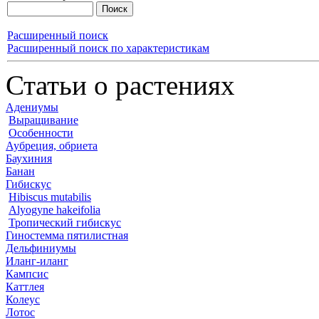
Расширенный поиск
Расширенный поиск по характеристикам
Статьи о растениях
Адениумы
Выращивание
Особенности
Аубреция, обриета
Баухиния
Банан
Гибискус
Hibiscus mutabilis
Alyogyne hakeifolia
Тропический гибискус
Гиностемма пятилистная
Дельфиниумы
Иланг-иланг
Кампсис
Каттлея
Колеус
Лотос