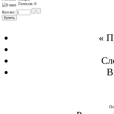
Голосов: 0
Кол-во:
« 
Сл
В
По