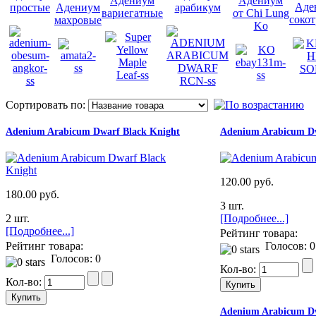
Адениум
Адениум
Аде
простые
Адениум
арабикум
вариегатные
от Chi Lung
соко
махровые
Ko
Сортировать по:
Adenium Arabicum Dwarf Black Knight
Adenium Arabicum D
120.00 руб.
180.00 руб.
3 шт.
2 шт.
[Подробнее...]
[Подробнее...]
Рейтинг товара:
Рейтинг товара:
Голосов: 0
Голосов: 0
Кол-во:
Кол-во:
Adenium Arabicum D