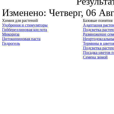
Результа
Изменено: Четверг, 06 Ав
Химия для растений
Базовые понятия
Удобрения и стимуляторы
Адаптация расте
Гиббереллиновая кислота
Подсветка расте
Микориза
Размножение сем
Цитокининовая паста
Неортодоксальны
Гидрогель
Термины в цвето
Подсветка расте
Посадка цветов п
Семена зимой