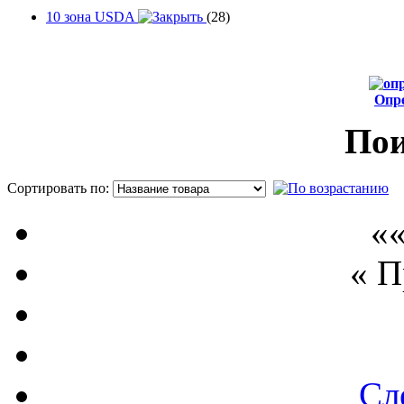
10 зона USDA
(28)
Опр
от
Пои
Сортировать по:
П
««
« 
Сл