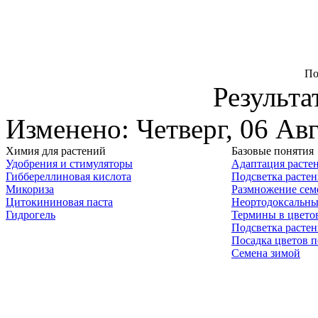
По
Результа
Изменено: Четверг, 06 Ав
Химия для растений
Базовые понятия
Удобрения и стимуляторы
Адаптация расте
Гиббереллиновая кислота
Подсветка расте
Микориза
Размножение сем
Цитокининовая паста
Неортодоксальны
Гидрогель
Термины в цвето
Подсветка расте
Посадка цветов п
Семена зимой