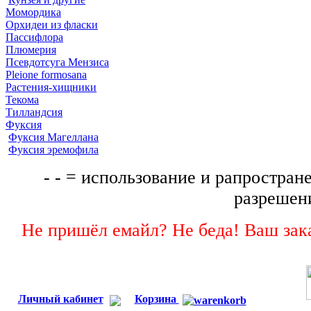
Момордика
Орхидеи из фласки
Пассифлора
Плюмерия
Псевдотсуга Мензиса
Pleione formosana
Растения-хищники
Текома
Тилландсия
Фуксия
Фуксия Магеллана
Фуксия эремофила
- - = использование и рапростране
разрешени
Не пришёл емайл? Не беда! Ваш зака
Личный кабинет
Корзина