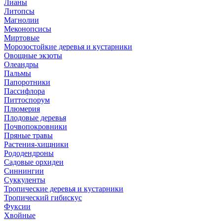
Лианы
Литопсы
Магнолии
Меконопсисы
Миртовые
Морозостойкие деревья и кустарники
Овощные экзоты
Олеандры
Пальмы
Папоротники
Пассифлора
Питтоспорум
Плюмерия
Плодовые деревья
Почвопокровники
Пряные травы
Растения-хищники
Рододендроны
Садовые орхидеи
Синнингии
Суккуленты
Тропические деревья и кустарники
Тропический гибискус
Фуксии
Хвойные