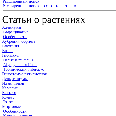
Расширенный поиск
Расширенный поиск по характеристикам
Статьи о растениях
Адениумы
Выращивание
Особенности
Аубреция, обриета
Баухиния
Банан
Гибискус
Hibiscus mutabilis
Alyogyne hakeifolia
Тропический гибискус
Гиностемма пятилистная
Дельфиниумы
Иланг-иланг
Кампсис
Каттлея
Колеус
Лотос
Миртовые
Особенности
Кунзея и другие