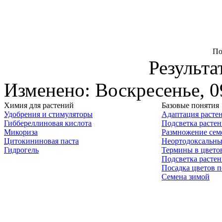
По
Результа
Изменено: Воскресенье, 0
Химия для растений
Базовые понятия
Удобрения и стимуляторы
Адаптация расте
Гиббереллиновая кислота
Подсветка расте
Микориза
Размножение сем
Цитокининовая паста
Неортодоксальны
Гидрогель
Термины в цвето
Подсветка расте
Посадка цветов п
Семена зимой