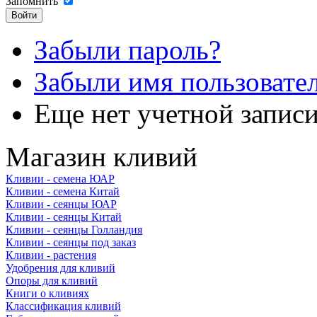
Запомнить
Забыли пароль?
Забыли имя пользовате
Еще нет учетной запис
Магазин кливий
Кливии - семена ЮАР
Кливии - семена Китай
Кливии - сеянцы ЮАР
Кливии - сеянцы Китай
Кливии - сеянцы Голландия
Кливии - сеянцы под заказ
Кливии - растения
Удобрения для кливий
Опоры для кливий
Книги о кливиях
Классификация кливий