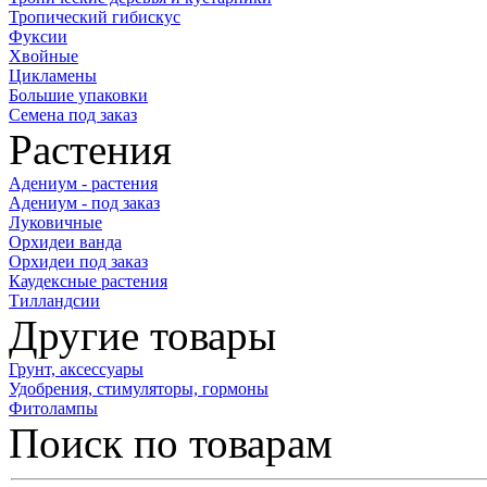
Тропический гибискус
Фуксии
Хвойные
Цикламены
Большие упаковки
Семена под заказ
Растения
Адениум - растения
Адениум - под заказ
Луковичные
Орхидеи ванда
Орхидеи под заказ
Каудексные растения
Тилландсии
Другие товары
Грунт, аксессуары
Удобрения, стимуляторы, гормоны
Фитолампы
Поиск по товарам