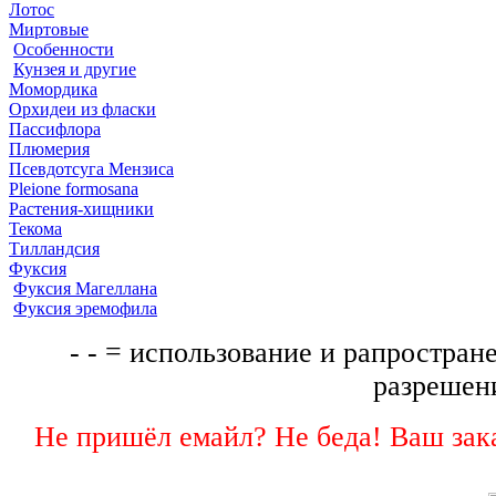
Лотос
Миртовые
Особенности
Кунзея и другие
Момордика
Орхидеи из фласки
Пассифлора
Плюмерия
Псевдотсуга Мензиса
Pleione formosana
Растения-хищники
Текома
Тилландсия
Фуксия
Фуксия Магеллана
Фуксия эремофила
- - = использование и рапростране
разрешени
Не пришёл емайл? Не беда! Ваш зака