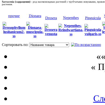
Sarracenia (саррацения)
- род насекомоядных растений с трубчатыми ловушками, привле
растения.
прочие
Dionaea
Nepenthes
Drosera
Pinguicula
Сортировать по:
П
««
« 
Сл