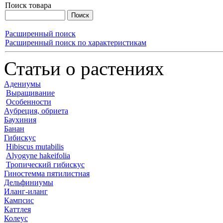
Поиск товара
Расширенный поиск
Расширенный поиск по характеристикам
Статьи о растениях
Адениумы
Выращивание
Особенности
Аубреция, обриета
Баухиния
Банан
Гибискус
Hibiscus mutabilis
Alyogyne hakeifolia
Тропический гибискус
Гиностемма пятилистная
Дельфиниумы
Иланг-иланг
Кампсис
Каттлея
Колеус