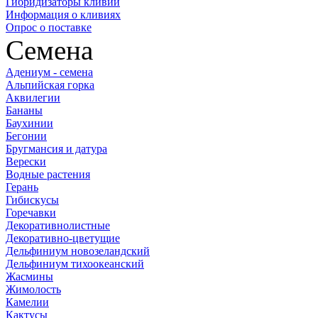
Гибридизаторы кливий
Информация о кливиях
Опрос о поставке
Семена
Адениум - семена
Альпийская горка
Аквилегии
Бананы
Баухинии
Бегонии
Бругмансия и датура
Верески
Водные растения
Герань
Гибискусы
Горечавки
Декоративнолистные
Декоративно-цветущие
Дельфиниум новозеландский
Дельфиниум тихоокеанский
Жасмины
Жимолость
Камелии
Кактусы