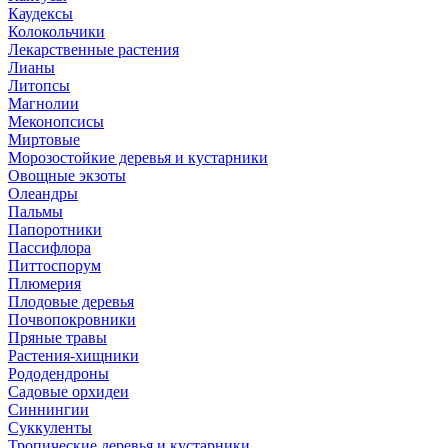
Каудексы
Колокольчики
Лекарственные растения
Лианы
Литопсы
Магнолии
Меконопсисы
Миртовые
Морозостойкие деревья и кустарники
Овощные экзоты
Олеандры
Пальмы
Папоротники
Пассифлора
Питтоспорум
Плюмерия
Плодовые деревья
Почвопокровники
Пряные травы
Растения-хищники
Рододендроны
Садовые орхидеи
Синнингии
Суккуленты
Тропические деревья и кустарники