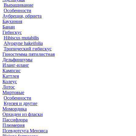
Выращивание
Особенности
Аубреция, обриета
Баухиния
Банан
Гибискус
Hibiscus mutabilis
Alyogyne hakeifolia
Тропический гибискус
Гиностемма пятилистная
Дельфиниумы
Иланг-иланг
Кампсис
Каттлея
Колеус
Лотос
Миртовые
Особенности
Кунзея и другие
Момордика
Орхидеи из фласки
Пассифлора
Плюмерия
Псевдотсуга Мензиса