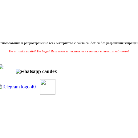
 использование и рапространение всех материатов с сайта caudex.ru без разрешения запрещен
Не пришёл емайл? Не беда! Ваш заказ и реквизиты на оплату в личном кабинете!