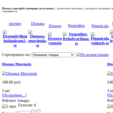
Dionaea muscipula (венерина мухоловка)
– розеточное растение, у которого
на концах л
открывается.
прочие
Dionaea
Nepenthes
Drosera
Pinguicula
Сортировать по:
Dionaea Muscipula
Dio
180.00 руб.
240
3 шт.
3 ш
[Подробнее...]
[По
Рейтинг товара:
Рей
Голосов: 6