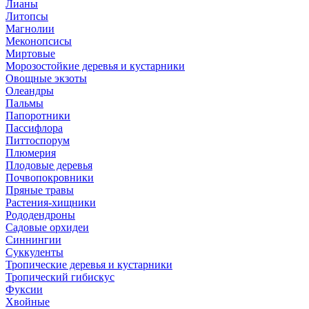
Лианы
Литопсы
Магнолии
Меконопсисы
Миртовые
Морозостойкие деревья и кустарники
Овощные экзоты
Олеандры
Пальмы
Папоротники
Пассифлора
Питтоспорум
Плюмерия
Плодовые деревья
Почвопокровники
Пряные травы
Растения-хищники
Рододендроны
Садовые орхидеи
Синнингии
Суккуленты
Тропические деревья и кустарники
Тропический гибискус
Фуксии
Хвойные