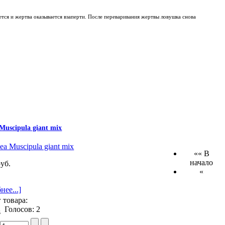
ся и жертва оказывается взаперти. После переваривания жертвы ловушка снова
Muscipula giant mix
«« В
начало
руб.
«
нее...]
 товара:
Голосов: 2