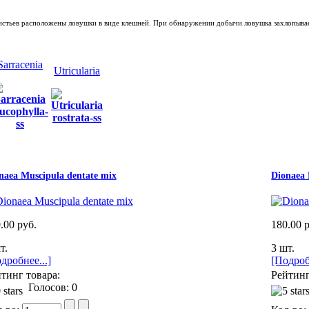
истьев
расположены
ловушки в виде клешней. При обнаружении добычи ловушка захлопывает
Sarracenia
Utricularia
naea Muscipula dentate mix
Dionaea 
.00 руб.
180.00 
т.
3 шт.
дробнее...]
[Подроб
тинг товара:
Рейтинг
Голосов: 0