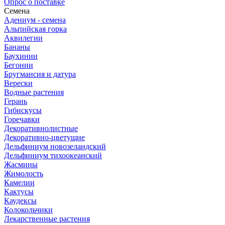
Опрос о поставке
Семена
Адениум - семена
Альпийская горка
Аквилегии
Бананы
Баухинии
Бегонии
Бругмансия и датура
Верески
Водные растения
Герань
Гибискусы
Горечавки
Декоративнолистные
Декоративно-цветущие
Дельфиниум новозеландский
Дельфиниум тихоокеанский
Жасмины
Жимолость
Камелии
Кактусы
Каудексы
Колокольчики
Лекарственные растения