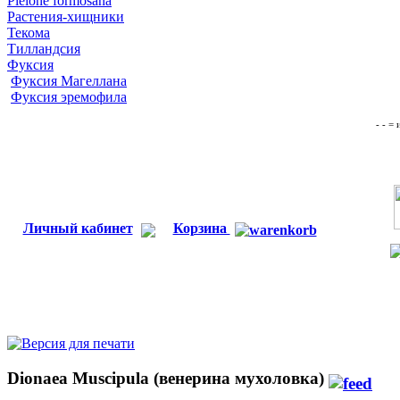
Pleione formosana
Растения-хищники
Текома
Тилландсия
Фуксия
Фуксия Магеллана
Фуксия эремофила
- - =
Личный кабинет
Корзина
Dionaea Muscipula (венерина мухоловка)