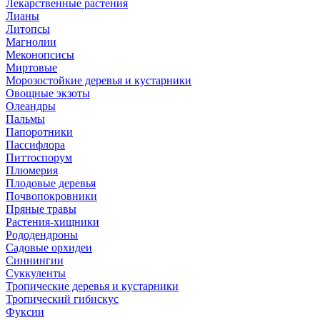
Лекарственные растения
Лианы
Литопсы
Магнолии
Меконопсисы
Миртовые
Морозостойкие деревья и кустарники
Овощные экзоты
Олеандры
Пальмы
Папоротники
Пассифлора
Питтоспорум
Плюмерия
Плодовые деревья
Почвопокровники
Пряные травы
Растения-хищники
Рододендроны
Садовые орхидеи
Синнингии
Суккуленты
Тропические деревья и кустарники
Тропический гибискус
Фуксии