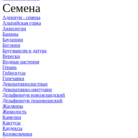
Семена
Адениум - семена
Альпийская горка
Аквилегии
Бананы
Баухинии
Бегонии
Бругмансия и датура
Верески
Водные растения
Герань
Гибискусы
Горечавки
Декоративнолистные
Декоративно-цветущие
Дельфиниум новозеландский
Дельфиниум тихоокеанский
Жасмины
Жимолость
Камелии
Кактусы
Каудексы
Колокольчики