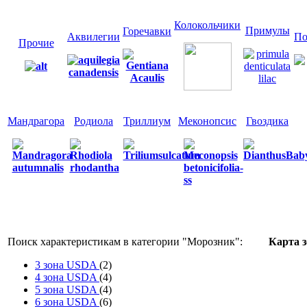
Колокольчики
Примулы
Горечавки
Аквилегии
По
Прочие
Мандрагора
Родиола
Триллиум
Меконопсис
Гвоздика
Поиск характеристикам в категории "
Морозник
":
Карта 
3 зона USDA
(2)
4 зона USDA
(4)
5 зона USDA
(4)
6 зона USDA
(6)