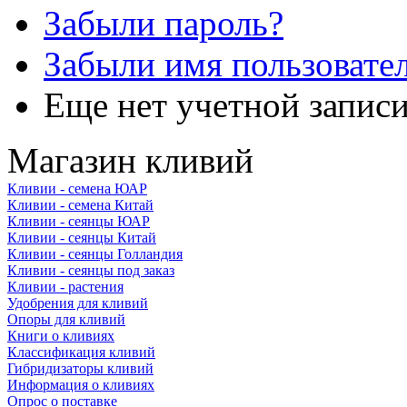
Забыли пароль?
Забыли имя пользовате
Еще нет учетной запис
Магазин кливий
Кливии - семена ЮАР
Кливии - семена Китай
Кливии - сеянцы ЮАР
Кливии - сеянцы Китай
Кливии - сеянцы Голландия
Кливии - сеянцы под заказ
Кливии - растения
Удобрения для кливий
Опоры для кливий
Книги о кливиях
Классификация кливий
Гибридизаторы кливий
Информация о кливиях
Опрос о поставке