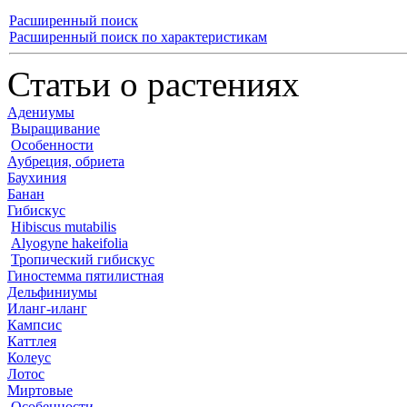
Расширенный поиск
Расширенный поиск по характеристикам
Статьи о растениях
Адениумы
Выращивание
Особенности
Аубреция, обриета
Баухиния
Банан
Гибискус
Hibiscus mutabilis
Alyogyne hakeifolia
Тропический гибискус
Гиностемма пятилистная
Дельфиниумы
Иланг-иланг
Кампсис
Каттлея
Колеус
Лотос
Миртовые
Особенности