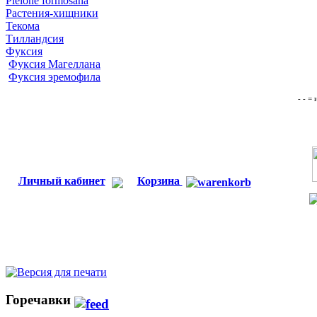
Pleione formosana
Растения-хищники
Текома
Тилландсия
Фуксия
Фуксия Магеллана
Фуксия эремофила
- - =
Личный кабинет
Корзина
Горечавки