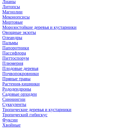
Лианы
Литопсы
Магнолии
Меконопсисы
Миртовые
Морозостойкие деревья и кустарники
Овощные экзоты
Олеандры
Пальмы
Папоротники
Пассифлора
Питтоспорум
Плюмерия
Плодовые деревья
Почвопокровники
Пряные травы
Растения-хищники
Рододендроны
Садовые орхидеи
Синнингии
Суккуленты
Тропические деревья и кустарники
Тропический гибискус
Фуксии
Хвойные