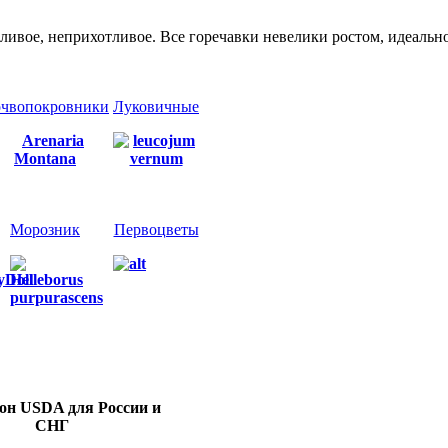
сливое, неприхотливое. Все горечавки невелики ростом, идеальн
чвопокровники
Луковичные
Морозник
Первоцветы
зон USDA
для России и
СНГ