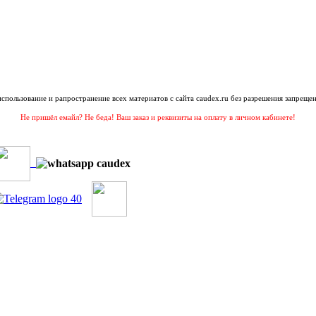
 использование и рапространение всех материатов с сайта caudex.ru без разрешения запрещен
Не пришёл емайл? Не беда! Ваш заказ и реквизиты на оплату в личном кабинете!