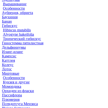
Выращивание
Особенности
Аубреция, обриета
Баухиния
Банан
Гибискус
Hibiscus mutabilis
Alyogyne hakeifolia
Тропический гибискус
Гиностемма пятилистная
Дельфиниумы
Иланг-иланг
Кампсис
Каттлея
Колеус
Лотос
Миртовые
Особенности
Кунзея и другие
Момордика
Орхидеи из фласки
Пассифлора
Плюмерия
Псевдотсуга Мензиса