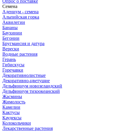
Опрос о поставке
Семена
Адениум - семена
Альпийская горка
Аквилегии
Бананы
Баухинии
Бегонии
Бругмансия и датура
Верески
Водные растения
Герань
Гибискусы
Горечавки
Декоративнолистные
Декоративно-цветущие
Дельфиниум новозеландский
Дельфиниум тихоокеанский
Жасмины
Жимолость
Камелии
Кактусы
Каудексы
Колокольчики
Лекарственные растения