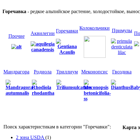
Горечавка
- редкое альпийское растение, холодостойкое, выно
Колокольчики
Примулы
Горечавки
Аквилегии
По
Прочие
Мандрагора
Родиола
Триллиум
Меконопсис
Гвоздика
Поиск характеристикам в категории "
Горечавки
":
Карта 
2 зона USDA
(1)