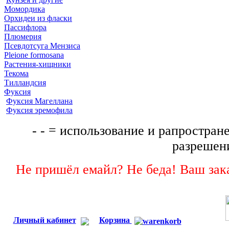
Момордика
Орхидеи из фласки
Пассифлора
Плюмерия
Псевдотсуга Мензиса
Pleione formosana
Растения-хищники
Текома
Тилландсия
Фуксия
Фуксия Магеллана
Фуксия эремофила
- - = использование и рапростране
разрешени
Не пришёл емайл? Не беда! Ваш зака
Личный кабинет
Корзина