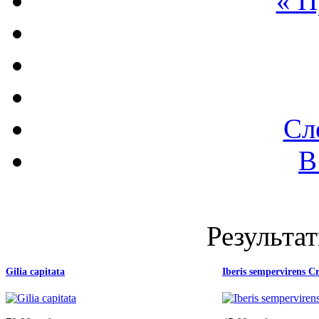
« 
Сл
В
Результат
Gilia capitata
Iberis sempervirens 