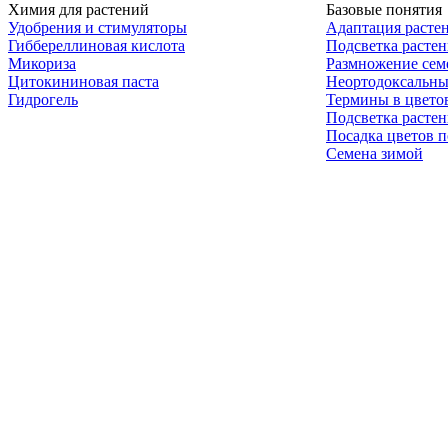
Химия для растений
Базовые понятия
Удобрения и стимуляторы
Адаптация расте
Гиббереллиновая кислота
Подсветка расте
Микориза
Размножение сем
Цитокининовая паста
Неортодоксальны
Гидрогель
Термины в цвето
Подсветка расте
Посадка цветов п
Семена зимой