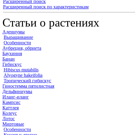
Расширенный поиск
Расширенный поиск по характеристикам
Статьи о растениях
Адениумы
Выращивание
Особенности
Аубреция, обриета
Баухиния
Банан
Гибискус
Hibiscus mutabilis
Alyogyne hakeifolia
Тропический гибискус
Гиностемма пятилистная
Дельфиниумы
Иланг-иланг
Кампсис
Каттлея
Колеус
Лотос
Миртовые
Особенности
Кунзея и другие