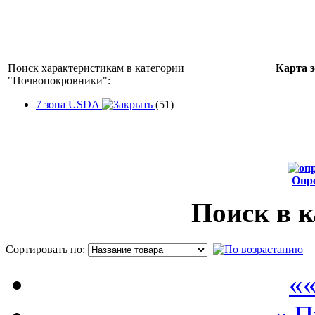
Поиск характеристикам в категории
Карта 
"
Почвопокровники
":
7 зона USDA
(51)
Опр
от
Поиск в к
Сортировать по:
П
««