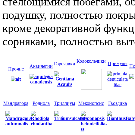
стелющимися побегами, о
подушку, полностью покры
кроме декоративной функц
сорняками, полностью выте
Колокольчики
Примулы
Горечавки
Аквилегии
По
Прочие
Мандрагора
Родиола
Триллиум
Меконопсис
Гвоздика