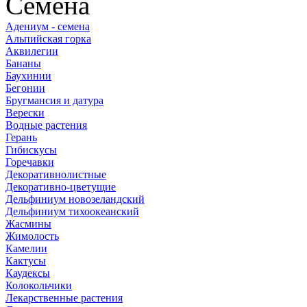
Семена
Адениум - семена
Альпийская горка
Аквилегии
Бананы
Баухинии
Бегонии
Бругмансия и датура
Верески
Водные растения
Герань
Гибискусы
Горечавки
Декоративнолистные
Декоративно-цветущие
Дельфиниум новозеландский
Дельфиниум тихоокеанский
Жасмины
Жимолость
Камелии
Кактусы
Каудексы
Колокольчики
Лекарственные растения