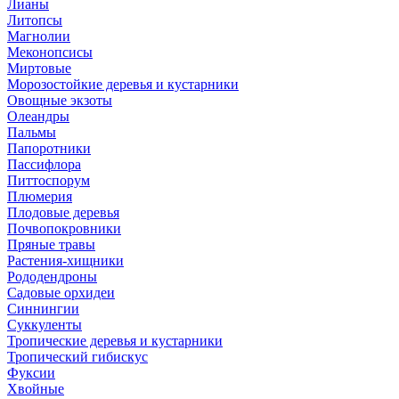
Лианы
Литопсы
Магнолии
Меконопсисы
Миртовые
Морозостойкие деревья и кустарники
Овощные экзоты
Олеандры
Пальмы
Папоротники
Пассифлора
Питтоспорум
Плюмерия
Плодовые деревья
Почвопокровники
Пряные травы
Растения-хищники
Рододендроны
Садовые орхидеи
Синнингии
Суккуленты
Тропические деревья и кустарники
Тропический гибискус
Фуксии
Хвойные