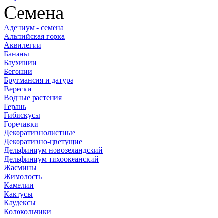
Семена
Адениум - семена
Альпийская горка
Аквилегии
Бананы
Баухинии
Бегонии
Бругмансия и датура
Верески
Водные растения
Герань
Гибискусы
Горечавки
Декоративнолистные
Декоративно-цветущие
Дельфиниум новозеландский
Дельфиниум тихоокеанский
Жасмины
Жимолость
Камелии
Кактусы
Каудексы
Колокольчики