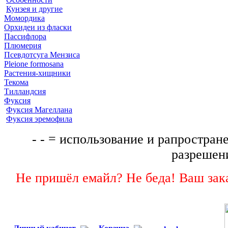
Кунзея и другие
Момордика
Орхидеи из фласки
Пассифлора
Плюмерия
Псевдотсуга Мензиса
Pleione formosana
Растения-хищники
Текома
Тилландсия
Фуксия
Фуксия Магеллана
Фуксия эремофила
- - = использование и рапростране
разрешени
Не пришёл емайл? Не беда! Ваш зака