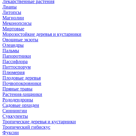
Лекарственные растения
Лианы
Литопсы
Магнолии
Меконопсисы
Миртовые
Морозостойкие деревья и кустарники
Овощные экзоты
Олеандры
Пальмы
Папоротники
Пассифлора
Питтоспорум
Плюмерия
Плодовые деревья
Почвопокровники
Пряные травы
Растения-хищники
Рододендроны
Садовые орхидеи
Синнингии
Суккуленты
Тропические деревья и кустарники
Тропический гибискус
Фуксии