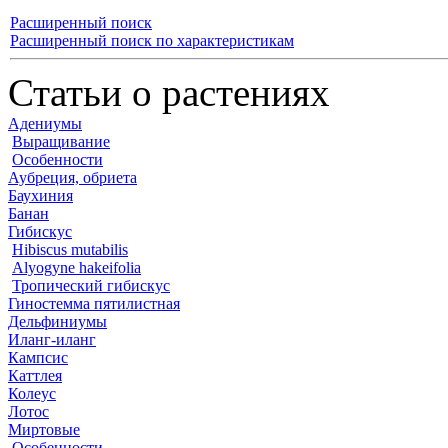
Расширенный поиск
Расширенный поиск по характеристикам
Статьи о растениях
Адениумы
Выращивание
Особенности
Аубреция, обриета
Баухиния
Банан
Гибискус
Hibiscus mutabilis
Alyogyne hakeifolia
Тропический гибискус
Гиностемма пятилистная
Дельфиниумы
Иланг-иланг
Кампсис
Каттлея
Колеус
Лотос
Миртовые
Особенности