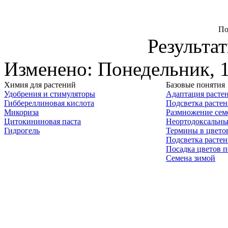
По
Результат
Изменено: Понедельник, 1
Химия для растений
Базовые понятия
Удобрения и стимуляторы
Адаптация расте
Гиббереллиновая кислота
Подсветка расте
Микориза
Размножение сем
Цитокининовая паста
Неортодоксальны
Гидрогель
Термины в цвето
Подсветка расте
Посадка цветов п
Семена зимой