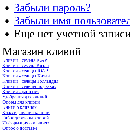
Забыли пароль?
Забыли имя пользовате
Еще нет учетной запис
Магазин кливий
Кливии - семена ЮАР
Кливии - семена Китай
Кливии - сеянцы ЮАР
Кливии - сеянцы Китай
Кливии - сеянцы Голландия
Кливии - сеянцы под заказ
Кливии - растения
Удобрения для кливий
Опоры для кливий
Книги о кливиях
Классификация кливий
Гибридизаторы кливий
Информация о кливиях
Опрос о поставке