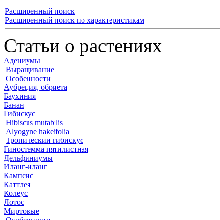
Расширенный поиск
Расширенный поиск по характеристикам
Статьи о растениях
Адениумы
Выращивание
Особенности
Аубреция, обриета
Баухиния
Банан
Гибискус
Hibiscus mutabilis
Alyogyne hakeifolia
Тропический гибискус
Гиностемма пятилистная
Дельфиниумы
Иланг-иланг
Кампсис
Каттлея
Колеус
Лотос
Миртовые
Особенности