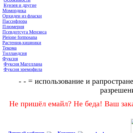
Кунзея и другие
Момордика
Орхидеи из фласки
Пассифлора
Плюмерия
Псевдотсуга Мензиса
Pleione formosana
Растения-хищники
Текома
Тилландсия
Фуксия
Фуксия Магеллана
Фуксия эремофила
- - = использование и рапростране
разрешени
Не пришёл емайл? Не беда! Ваш зака