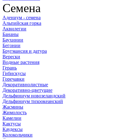
Семена
Адениум - семена
Альпийская горка
Аквилегии
Бананы
Баухинии
Бегонии
Бругмансия и датура
Верески
Водные растения
Герань
Гибискусы
Горечавки
Декоративнолистные
Декоративно-цветущие
Дельфиниум новозеландский
Дельфиниум тихоокеанский
Жасмины
Жимолость
Камелии
Кактусы
Каудексы
Колокольчики