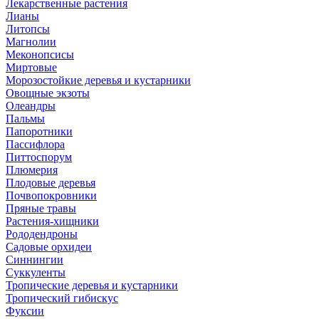
Лекарственные растения
Лианы
Литопсы
Магнолии
Меконопсисы
Миртовые
Морозостойкие деревья и кустарники
Овощные экзоты
Олеандры
Пальмы
Папоротники
Пассифлора
Питтоспорум
Плюмерия
Плодовые деревья
Почвопокровники
Пряные травы
Растения-хищники
Рододендроны
Садовые орхидеи
Синнингии
Суккуленты
Тропические деревья и кустарники
Тропический гибискус
Фуксии