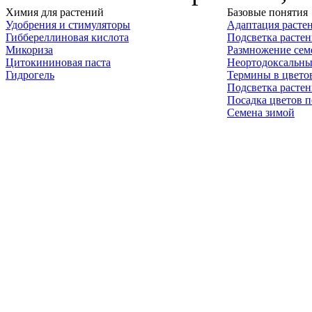
Химия для растений
Базовые понятия
Удобрения и стимуляторы
Адаптация расте
Гиббереллиновая кислота
Подсветка расте
Микориза
Размножение сем
Цитокининовая паста
Неортодоксальны
Гидрогель
Термины в цвето
Подсветка расте
Посадка цветов п
Семена зимой