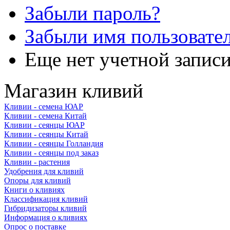
Забыли пароль?
Забыли имя пользовате
Еще нет учетной запис
Магазин кливий
Кливии - семена ЮАР
Кливии - семена Китай
Кливии - сеянцы ЮАР
Кливии - сеянцы Китай
Кливии - сеянцы Голландия
Кливии - сеянцы под заказ
Кливии - растения
Удобрения для кливий
Опоры для кливий
Книги о кливиях
Классификация кливий
Гибридизаторы кливий
Информация о кливиях
Опрос о поставке