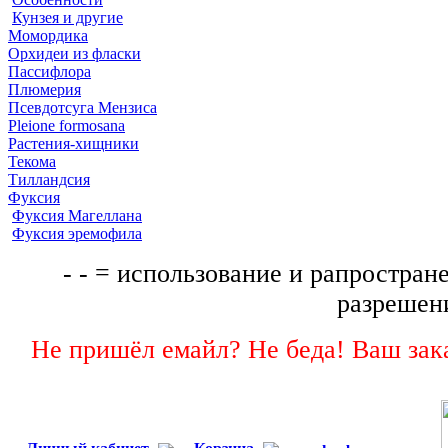
Кунзея и другие
Момордика
Орхидеи из фласки
Пассифлора
Плюмерия
Псевдотсуга Мензиса
Pleione formosana
Растения-хищники
Текома
Тилландсия
Фуксия
Фуксия Магеллана
Фуксия эремофила
- - = использование и рапростране
разрешени
Не пришёл емайл? Не беда! Ваш зака