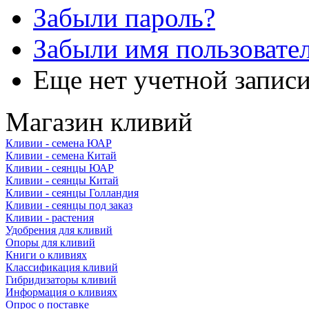
Забыли пароль?
Забыли имя пользовате
Еще нет учетной запис
Магазин кливий
Кливии - семена ЮАР
Кливии - семена Китай
Кливии - сеянцы ЮАР
Кливии - сеянцы Китай
Кливии - сеянцы Голландия
Кливии - сеянцы под заказ
Кливии - растения
Удобрения для кливий
Опоры для кливий
Книги о кливиях
Классификация кливий
Гибридизаторы кливий
Информация о кливиях
Опрос о поставке