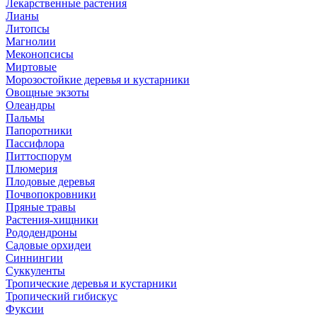
Лекарственные растения
Лианы
Литопсы
Магнолии
Меконопсисы
Миртовые
Морозостойкие деревья и кустарники
Овощные экзоты
Олеандры
Пальмы
Папоротники
Пассифлора
Питтоспорум
Плюмерия
Плодовые деревья
Почвопокровники
Пряные травы
Растения-хищники
Рододендроны
Садовые орхидеи
Синнингии
Суккуленты
Тропические деревья и кустарники
Тропический гибискус
Фуксии