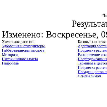
По
Результа
Изменено: Воскресенье, 0
Химия для растений
Базовые понятия
Удобрения и стимуляторы
Адаптация расте
Гиббереллиновая кислота
Подсветка расте
Микориза
Размножение сем
Цитокининовая паста
Неортодоксальны
Гидрогель
Термины в цвето
Подсветка расте
Посадка цветов п
Семена зимой