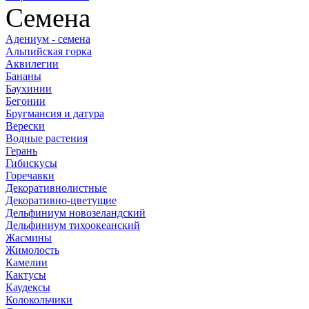
Семена
Адениум - семена
Альпийская горка
Аквилегии
Бананы
Баухинии
Бегонии
Бругмансия и датура
Верески
Водные растения
Герань
Гибискусы
Горечавки
Декоративнолистные
Декоративно-цветущие
Дельфиниум новозеландский
Дельфиниум тихоокеанский
Жасмины
Жимолость
Камелии
Кактусы
Каудексы
Колокольчики