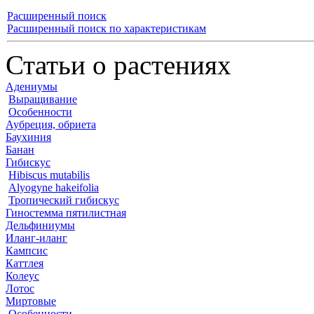
Расширенный поиск
Расширенный поиск по характеристикам
Статьи о растениях
Адениумы
Выращивание
Особенности
Аубреция, обриета
Баухиния
Банан
Гибискус
Hibiscus mutabilis
Alyogyne hakeifolia
Тропический гибискус
Гиностемма пятилистная
Дельфиниумы
Иланг-иланг
Кампсис
Каттлея
Колеус
Лотос
Миртовые
Особенности