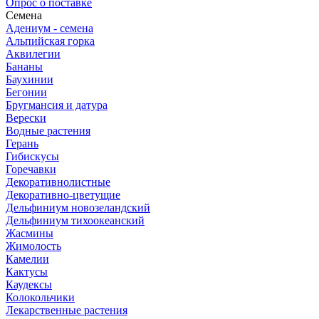
Опрос о поставке
Семена
Адениум - семена
Альпийская горка
Аквилегии
Бананы
Баухинии
Бегонии
Бругмансия и датура
Верески
Водные растения
Герань
Гибискусы
Горечавки
Декоративнолистные
Декоративно-цветущие
Дельфиниум новозеландский
Дельфиниум тихоокеанский
Жасмины
Жимолость
Камелии
Кактусы
Каудексы
Колокольчики
Лекарственные растения