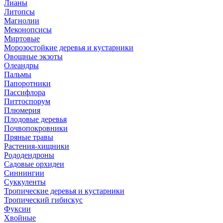
Лианы
Литопсы
Магнолии
Меконопсисы
Миртовые
Морозостойкие деревья и кустарники
Овощные экзоты
Олеандры
Пальмы
Папоротники
Пассифлора
Питтоспорум
Плюмерия
Плодовые деревья
Почвопокровники
Пряные травы
Растения-хищники
Рододендроны
Садовые орхидеи
Синнингии
Суккуленты
Тропические деревья и кустарники
Тропический гибискус
Фуксии
Хвойные