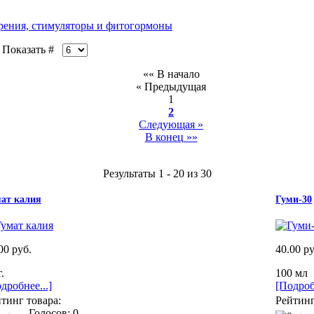
рения, стимуляторы и фитогормоны
оказать #
«« В начало
« Предыдущая
1
2
Следующая »
В конец »»
Результаты 1 - 20 из 30
ат калия
Гуми-30
00 руб.
40.00 ру
.
100 мл
дробнее...]
[Подроб
тинг товара:
Рейтинг
Голосов: 0