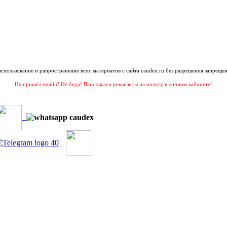
 использование и рапространение всех материатов с сайта caudex.ru без разрешения запрещен
Не пришёл емайл? Не беда! Ваш заказ и реквизиты на оплату в личном кабинете!