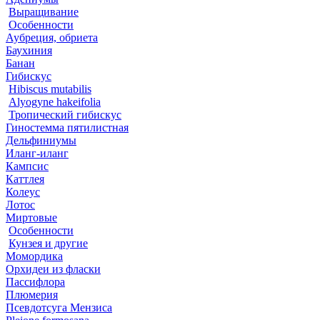
Выращивание
Особенности
Аубреция, обриета
Баухиния
Банан
Гибискус
Hibiscus mutabilis
Alyogyne hakeifolia
Тропический гибискус
Гиностемма пятилистная
Дельфиниумы
Иланг-иланг
Кампсис
Каттлея
Колеус
Лотос
Миртовые
Особенности
Кунзея и другие
Момордика
Орхидеи из фласки
Пассифлора
Плюмерия
Псевдотсуга Мензиса