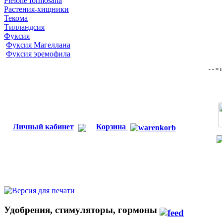
Pleione formosana
Растения-хищники
Текома
Тилландсия
Фуксия
Фуксия Магеллана
Фуксия эремофила
- - =
Личный кабинет
Корзина
Удобрения, стимуляторы, гормоны