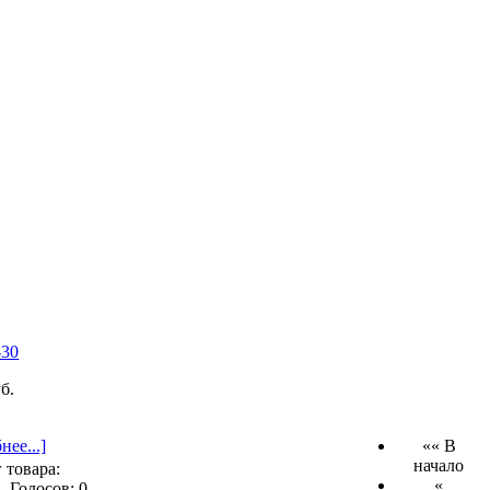
б.
нее...]
«« В
начало
 товара:
«
Голосов: 0