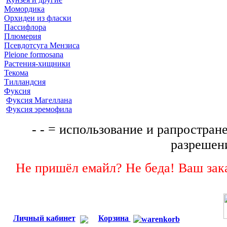
Момордика
Орхидеи из фласки
Пассифлора
Плюмерия
Псевдотсуга Мензиса
Pleione formosana
Растения-хищники
Текома
Тилландсия
Фуксия
Фуксия Магеллана
Фуксия эремофила
- - = использование и рапростране
разрешени
Не пришёл емайл? Не беда! Ваш зака
Личный кабинет
Корзина