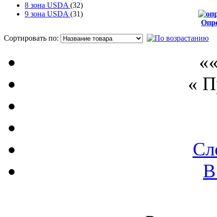
8 зона USDA
(32)
9 зона USDA
(31)
Опр
от
Сортировать по:
П
««
« 
Сл
В