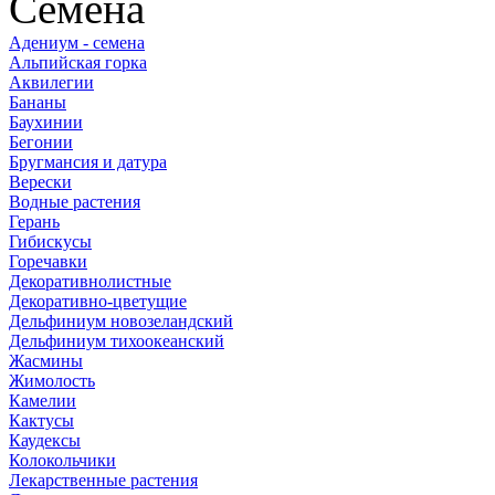
Семена
Адениум - семена
Альпийская горка
Аквилегии
Бананы
Баухинии
Бегонии
Бругмансия и датура
Верески
Водные растения
Герань
Гибискусы
Горечавки
Декоративнолистные
Декоративно-цветущие
Дельфиниум новозеландский
Дельфиниум тихоокеанский
Жасмины
Жимолость
Камелии
Кактусы
Каудексы
Колокольчики
Лекарственные растения