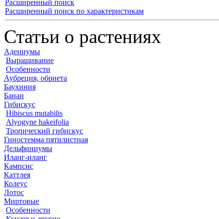
Расширенный поиск
Расширенный поиск по характеристикам
Статьи о растениях
Адениумы
Выращивание
Особенности
Аубреция, обриета
Баухиния
Банан
Гибискус
Hibiscus mutabilis
Alyogyne hakeifolia
Тропический гибискус
Гиностемма пятилистная
Дельфиниумы
Иланг-иланг
Кампсис
Каттлея
Колеус
Лотос
Миртовые
Особенности
Кунзея и другие