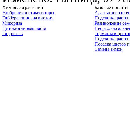
Химия для растений
Базовые понятия
Удобрения и стимуляторы
Адаптация расте
Гиббереллиновая кислота
Подсветка расте
Микориза
Размножение сем
Цитокининовая паста
Неортодоксальны
Гидрогель
Термины в цвето
Подсветка расте
Посадка цветов п
Семена зимой