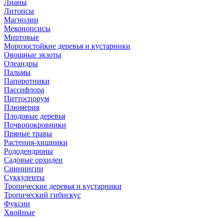
Лианы
Литопсы
Магнолии
Меконопсисы
Миртовые
Морозостойкие деревья и кустарники
Овощные экзоты
Олеандры
Пальмы
Папоротники
Пассифлора
Питтоспорум
Плюмерия
Плодовые деревья
Почвопокровники
Пряные травы
Растения-хищники
Рододендроны
Садовые орхидеи
Синнингии
Суккуленты
Тропические деревья и кустарники
Тропический гибискус
Фуксии
Хвойные