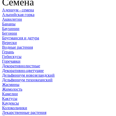
Семена
Адениум - семена
Альпийская горка
Аквилегии
Бананы
Баухинии
Бегонии
Бругмансия и датура
Верески
Водные растения
Герань
Гибискусы
Горечавки
Декоративнолистные
Декоративно-цветущие
Дельфиниум новозеландский
Дельфиниум тихоокеанский
Жасмины
Жимолость
Камелии
Кактусы
Каудексы
Колокольчики
Лекарственные растения