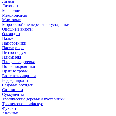
Лианы
Литопсы
Магнолии
Меконопсисы
Миртовые
Морозостойкие деревья и кустарники
Овощные экзоты
Олеандры
Пальмы
Папоротники
Пассифлора
Питтоспорум
Плюмерия
Плодовые деревья
Почвопокровники
Пряные травы
Растения-хищники
Рододендроны
Садовые орхидеи
Синнингии
Суккуленты
Тропические деревья и кустарники
Тропический гибискус
Фуксии
Хвойные