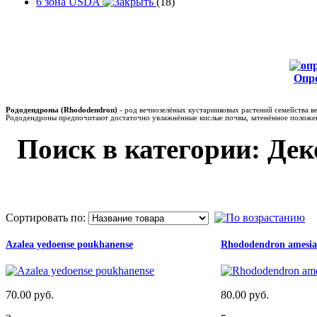
6 зона USDA
(18)
Опр
от
Рододендроны (Rhododendron)
- род вечнозелёных кустарниковых растений семейства ве
Рододендроны предпочитают достаточно увлажнённые кислые почвы, затенённое положе
Поиск в категории: Де
Сортировать по:
Azalea yedoense poukhanense
Rhododendron amesia
70.00 руб.
80.00 руб.