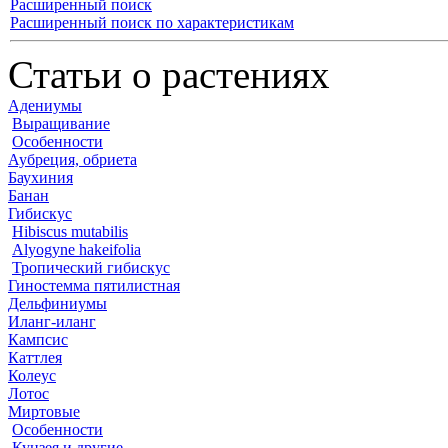
Расширенный поиск
Расширенный поиск по характеристикам
Статьи о растениях
Адениумы
Выращивание
Особенности
Аубреция, обриета
Баухиния
Банан
Гибискус
Hibiscus mutabilis
Alyogyne hakeifolia
Тропический гибискус
Гиностемма пятилистная
Дельфиниумы
Иланг-иланг
Кампсис
Каттлея
Колеус
Лотос
Миртовые
Особенности
Кунзея и другие