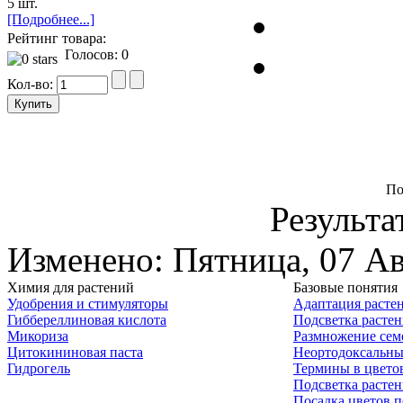
5 шт.
[Подробнее...]
Рейтинг товара:
Голосов: 0
Кол-во:
По
Результа
Изменено: Пятница, 07 Ав
Химия для растений
Базовые понятия
Удобрения и стимуляторы
Адаптация расте
Гиббереллиновая кислота
Подсветка расте
Микориза
Размножение сем
Цитокининовая паста
Неортодоксальны
Гидрогель
Термины в цвето
Подсветка расте
Посадка цветов п