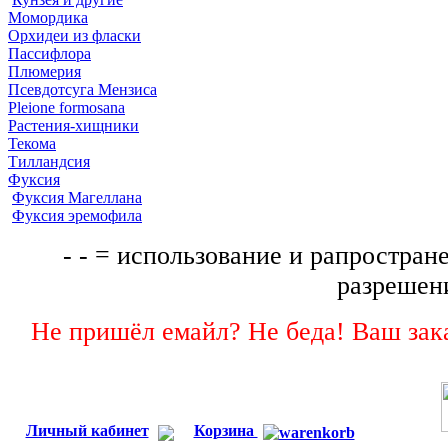
Момордика
Орхидеи из фласки
Пассифлора
Плюмерия
Псевдотсуга Мензиса
Pleione formosana
Растения-хищники
Текома
Тилландсия
Фуксия
Фуксия Магеллана
Фуксия эремофила
- - = использование и рапростране
разрешени
Не пришёл емайл? Не беда! Ваш зака
Личный кабинет
Корзина