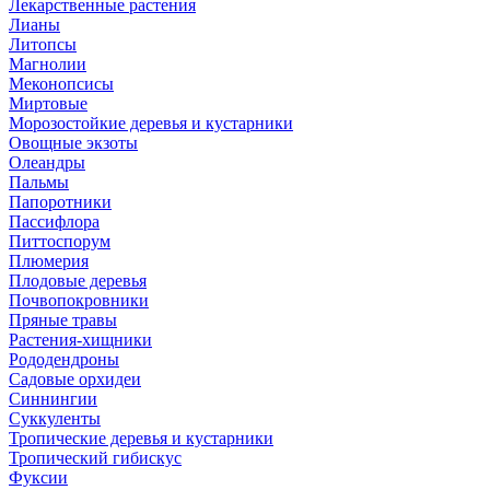
Лекарственные растения
Лианы
Литопсы
Магнолии
Меконопсисы
Миртовые
Морозостойкие деревья и кустарники
Овощные экзоты
Олеандры
Пальмы
Папоротники
Пассифлора
Питтоспорум
Плюмерия
Плодовые деревья
Почвопокровники
Пряные травы
Растения-хищники
Рододендроны
Садовые орхидеи
Синнингии
Суккуленты
Тропические деревья и кустарники
Тропический гибискус
Фуксии