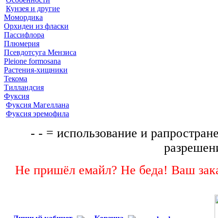
Кунзея и другие
Момордика
Орхидеи из фласки
Пассифлора
Плюмерия
Псевдотсуга Мензиса
Pleione formosana
Растения-хищники
Текома
Тилландсия
Фуксия
Фуксия Магеллана
Фуксия эремофила
- - = использование и рапростране
разрешени
Не пришёл емайл? Не беда! Ваш зака