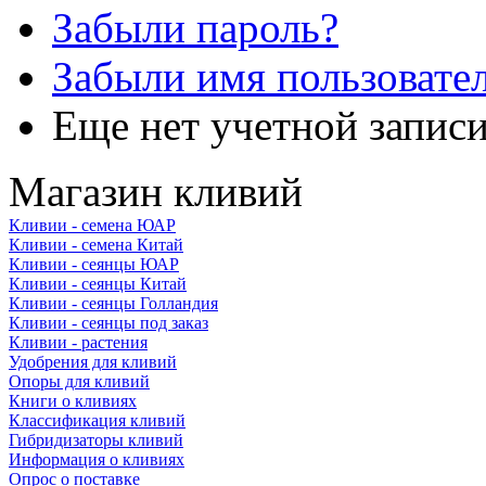
Забыли пароль?
Забыли имя пользовате
Еще нет учетной запис
Магазин кливий
Кливии - семена ЮАР
Кливии - семена Китай
Кливии - сеянцы ЮАР
Кливии - сеянцы Китай
Кливии - сеянцы Голландия
Кливии - сеянцы под заказ
Кливии - растения
Удобрения для кливий
Опоры для кливий
Книги о кливиях
Классификация кливий
Гибридизаторы кливий
Информация о кливиях
Опрос о поставке