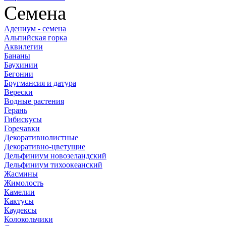
Семена
Адениум - семена
Альпийская горка
Аквилегии
Бананы
Баухинии
Бегонии
Бругмансия и датура
Верески
Водные растения
Герань
Гибискусы
Горечавки
Декоративнолистные
Декоративно-цветущие
Дельфиниум новозеландский
Дельфиниум тихоокеанский
Жасмины
Жимолость
Камелии
Кактусы
Каудексы
Колокольчики