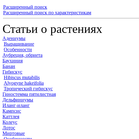
Расширенный поиск
Расширенный поиск по характеристикам
Статьи о растениях
Адениумы
Выращивание
Особенности
Аубреция, обриета
Баухиния
Банан
Гибискус
Hibiscus mutabilis
Alyogyne hakeifolia
Тропический гибискус
Гиностемма пятилистная
Дельфиниумы
Иланг-иланг
Кампсис
Каттлея
Колеус
Лотос
Миртовые
Особенности