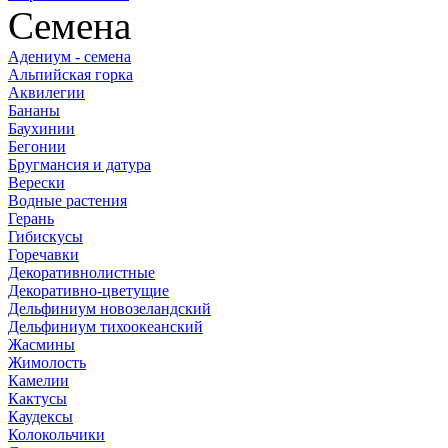
Семена
Адениум - семена
Альпийская горка
Аквилегии
Бананы
Баухинии
Бегонии
Бругмансия и датура
Верески
Водные растения
Герань
Гибискусы
Горечавки
Декоративнолистные
Декоративно-цветущие
Дельфиниум новозеландский
Дельфиниум тихоокеанский
Жасмины
Жимолость
Камелии
Кактусы
Каудексы
Колокольчики