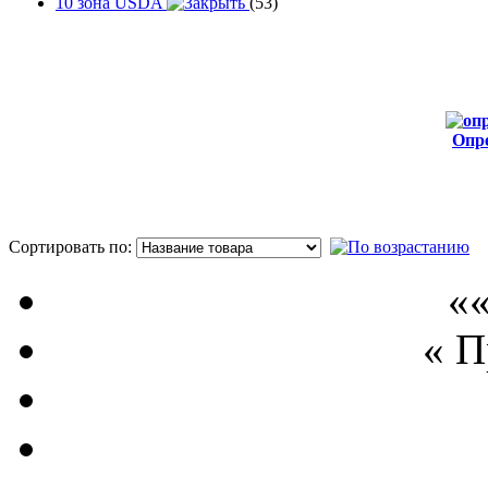
10 зона USDA
(53)
Опр
от
Сортировать по:
П
««
« 