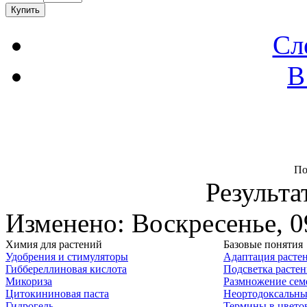
Сл
В
По
Результа
Изменено: Воскресенье, 0
Химия для растений
Базовые понятия
Удобрения и стимуляторы
Адаптация расте
Гиббереллиновая кислота
Подсветка расте
Микориза
Размножение сем
Цитокининовая паста
Неортодоксальны
Гидрогель
Термины в цвето