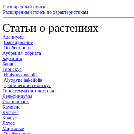
Расширенный поиск
Расширенный поиск по характеристикам
Статьи о растениях
Адениумы
Выращивание
Особенности
Аубреция, обриета
Баухиния
Банан
Гибискус
Hibiscus mutabilis
Alyogyne hakeifolia
Тропический гибискус
Гиностемма пятилистная
Дельфиниумы
Иланг-иланг
Кампсис
Каттлея
Колеус
Лотос
Миртовые
Особенности