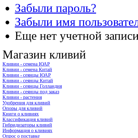
Забыли пароль?
Забыли имя пользовате
Еще нет учетной запис
Магазин кливий
Кливии - семена ЮАР
Кливии - семена Китай
Кливии - сеянцы ЮАР
Кливии - сеянцы Китай
Кливии - сеянцы Голландия
Кливии - сеянцы под заказ
Кливии - растения
Удобрения для кливий
Опоры для кливий
Книги о кливиях
Классификация кливий
Гибридизаторы кливий
Информация о кливиях
Опрос о поставке