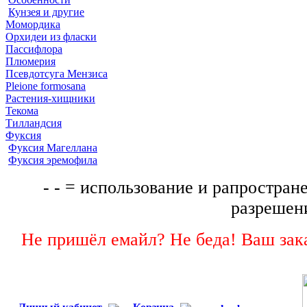
Кунзея и другие
Момордика
Орхидеи из фласки
Пассифлора
Плюмерия
Псевдотсуга Мензиса
Pleione formosana
Растения-хищники
Текома
Тилландсия
Фуксия
Фуксия Магеллана
Фуксия эремофила
- - = использование и рапростране
разрешени
Не пришёл емайл? Не беда! Ваш зака