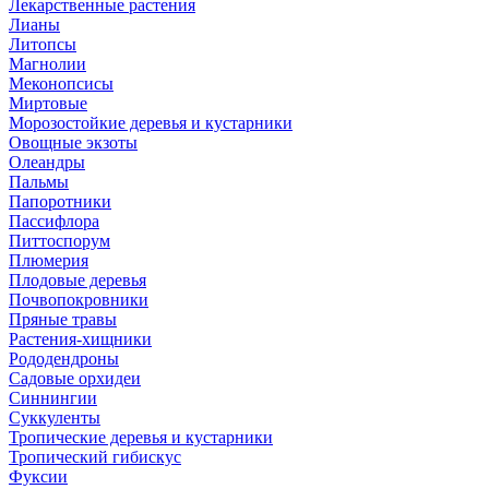
Лекарственные растения
Лианы
Литопсы
Магнолии
Меконопсисы
Миртовые
Морозостойкие деревья и кустарники
Овощные экзоты
Олеандры
Пальмы
Папоротники
Пассифлора
Питтоспорум
Плюмерия
Плодовые деревья
Почвопокровники
Пряные травы
Растения-хищники
Рододендроны
Садовые орхидеи
Синнингии
Суккуленты
Тропические деревья и кустарники
Тропический гибискус
Фуксии