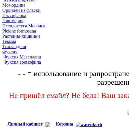
Момордика
Орхидеи из фласки
Пассифлора
Плюмерия
Псевдотсуга Мензиса
Pleione formosana
Растения-хищники
Текома
Тилландсия
Фуксия
Фуксия Магеллана
Фуксия эремофила
- - = использование и рапростране
разрешени
Не пришёл емайл? Не беда! Ваш зака
Личный кабинет
Корзина