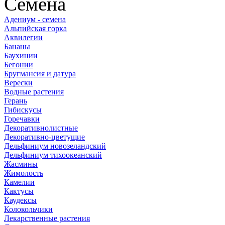
Семена
Адениум - семена
Альпийская горка
Аквилегии
Бананы
Баухинии
Бегонии
Бругмансия и датура
Верески
Водные растения
Герань
Гибискусы
Горечавки
Декоративнолистные
Декоративно-цветущие
Дельфиниум новозеландский
Дельфиниум тихоокеанский
Жасмины
Жимолость
Камелии
Кактусы
Каудексы
Колокольчики
Лекарственные растения