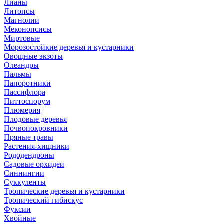
Лианы
Литопсы
Магнолии
Меконопсисы
Миртовые
Морозостойкие деревья и кустарники
Овощные экзоты
Олеандры
Пальмы
Папоротники
Пассифлора
Питтоспорум
Плюмерия
Плодовые деревья
Почвопокровники
Пряные травы
Растения-хищники
Рододендроны
Садовые орхидеи
Синнингии
Суккуленты
Тропические деревья и кустарники
Тропический гибискус
Фуксии
Хвойные