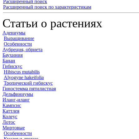
Расширенный поиск
Расширенный поиск по характеристикам
Статьи о растениях
Адениумы
Выращивание
Особенности
Аубреция, обриета
Баухиния
Банан
Гибискус
Hibiscus mutabilis
Alyogyne hakeifolia
Тропический гибискус
Гиностемма пятилистная
Дельфиниумы
Иланг-иланг
Кампсис
Каттлея
Колеус
Лотос
Миртовые
Особенности
Кунзея и другие