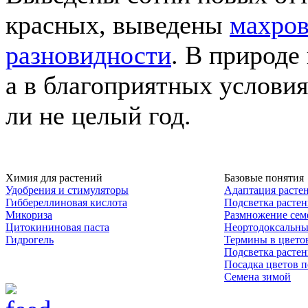
красных, выведены
махров
разновидности
. В природе
а в благоприятных услови
ли не целый год.
Химия для растений
Базовые понятия
Удобрения и стимуляторы
Адаптация расте
Гиббереллиновая кислота
Подсветка расте
Микориза
Размножение сем
Цитокининовая паста
Неортодоксальны
Гидрогель
Термины в цвето
Подсветка расте
Посадка цветов п
Семена зимой