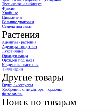
Тропический гибискус
Фуксии
Хвойные
Цикламены
Большие упаковки
Семена под заказ
Растения
Адениум - растения
Адениум - под заказ
Луковичные
Орхидеи ванда
Орхидеи под заказ
Каудексные растения
Тилландсии
Другие товары
Грунт, аксессуары
Удобрения, стимуляторы, гормоны
Фитолампы
Поиск по товарам