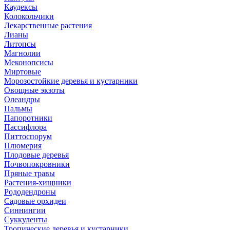
Каудексы
Колокольчики
Лекарственные растения
Лианы
Литопсы
Магнолии
Меконопсисы
Миртовые
Морозостойкие деревья и кустарники
Овощные экзоты
Олеандры
Пальмы
Папоротники
Пассифлора
Питтоспорум
Плюмерия
Плодовые деревья
Почвопокровники
Пряные травы
Растения-хищники
Рододендроны
Садовые орхидеи
Синнингии
Суккуленты
Тропические деревья и кустарники