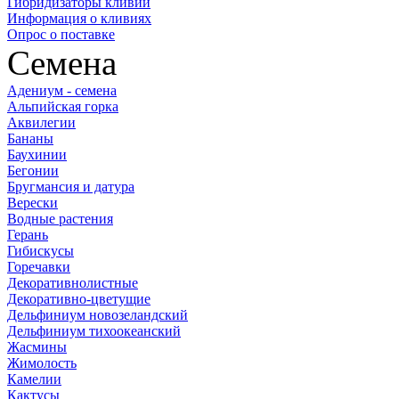
Гибридизаторы кливий
Информация о кливиях
Опрос о поставке
Семена
Адениум - семена
Альпийская горка
Аквилегии
Бананы
Баухинии
Бегонии
Бругмансия и датура
Верески
Водные растения
Герань
Гибискусы
Горечавки
Декоративнолистные
Декоративно-цветущие
Дельфиниум новозеландский
Дельфиниум тихоокеанский
Жасмины
Жимолость
Камелии
Кактусы