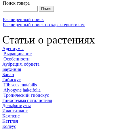
Поиск товара
Расширенный поиск
Расширенный поиск по характеристикам
Статьи о растениях
Адениумы
Выращивание
Особенности
Аубреция, обриета
Баухиния
Банан
Гибискус
Hibiscus mutabilis
Alyogyne hakeifolia
Тропический гибискус
Гиностемма пятилистная
Дельфиниумы
Иланг-иланг
Кампсис
Каттлея
Колеус