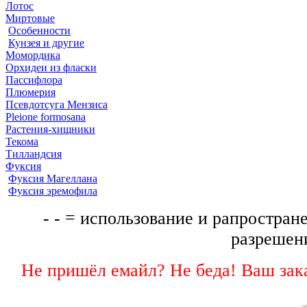
Лотос
Миртовые
Особенности
Кунзея и другие
Момордика
Орхидеи из фласки
Пассифлора
Плюмерия
Псевдотсуга Мензиса
Pleione formosana
Растения-хищники
Текома
Тилландсия
Фуксия
Фуксия Магеллана
Фуксия эремофила
- - = использование и рапростране
разрешени
Не пришёл емайл? Не беда! Ваш зака