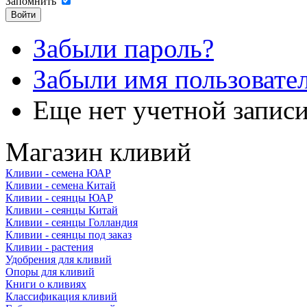
Запомнить
Забыли пароль?
Забыли имя пользовате
Еще нет учетной запис
Магазин кливий
Кливии - семена ЮАР
Кливии - семена Китай
Кливии - сеянцы ЮАР
Кливии - сеянцы Китай
Кливии - сеянцы Голландия
Кливии - сеянцы под заказ
Кливии - растения
Удобрения для кливий
Опоры для кливий
Книги о кливиях
Классификация кливий