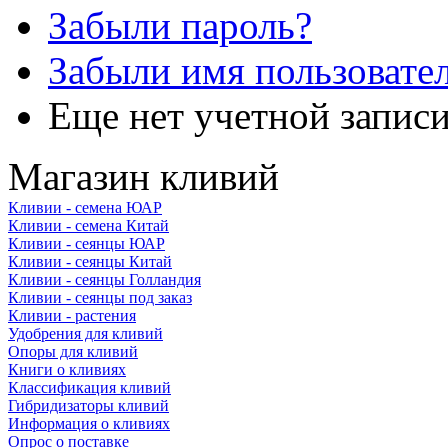
Забыли пароль?
Забыли имя пользовате
Еще нет учетной запис
Магазин кливий
Кливии - семена ЮАР
Кливии - семена Китай
Кливии - сеянцы ЮАР
Кливии - сеянцы Китай
Кливии - сеянцы Голландия
Кливии - сеянцы под заказ
Кливии - растения
Удобрения для кливий
Опоры для кливий
Книги о кливиях
Классификация кливий
Гибридизаторы кливий
Информация о кливиях
Опрос о поставке