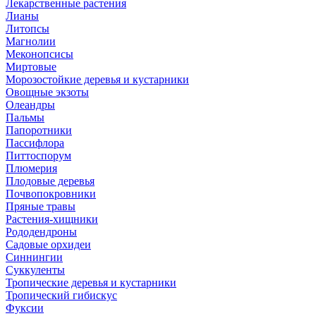
Лекарственные растения
Лианы
Литопсы
Магнолии
Меконопсисы
Миртовые
Морозостойкие деревья и кустарники
Овощные экзоты
Олеандры
Пальмы
Папоротники
Пассифлора
Питтоспорум
Плюмерия
Плодовые деревья
Почвопокровники
Пряные травы
Растения-хищники
Рододендроны
Садовые орхидеи
Синнингии
Суккуленты
Тропические деревья и кустарники
Тропический гибискус
Фуксии