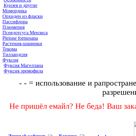
Кунзея и другие
Момордика
Орхидеи из фласки
Пассифлора
Плюмерия
Псевдотсуга Мензиса
Pleione formosana
Растения-хищники
Текома
Тилландсия
Фуксия
Фуксия Магеллана
Фуксия эремофила
- - = использование и рапростране
разрешени
Не пришёл емайл? Не беда! Ваш зака