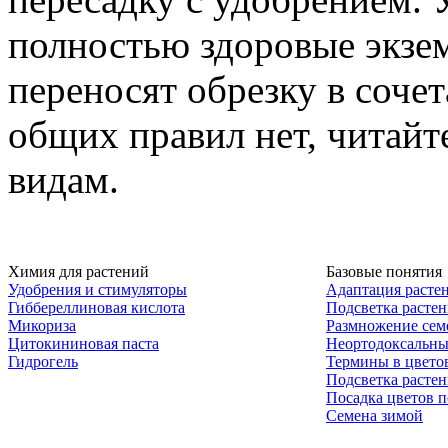
полностью здоровые экзем
переносят обрезку в сочет
общих правил нет, читай
видам.
Химия для растений
Базовые понятия
Удобрения и стимуляторы
Адаптация расте
Гиббереллиновая кислота
Подсветка расте
Микориза
Размножение сем
Цитокининовая паста
Неортодоксальны
Гидрогель
Термины в цвето
Подсветка расте
Посадка цветов п
Семена зимой