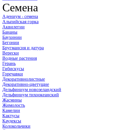
Семена
Адениум - семена
Альпийская горка
Аквилегии
Бананы
Баухинии
Бегонии
Бругмансия и датура
Верески
Водные растения
Герань
Гибискусы
Горечавки
Декоративнолистные
Декоративно-цветущие
Дельфиниум новозеландский
Дельфиниум тихоокеанский
Жасмины
Жимолость
Камелии
Кактусы
Каудексы
Колокольчики