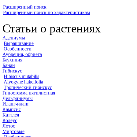
Расширенный поиск
Расширенный поиск по характеристикам
Статьи о растениях
Адениумы
Выращивание
Особенности
Аубреция, обриета
Баухиния
Банан
Гибискус
Hibiscus mutabilis
Alyogyne hakeifolia
Тропический гибискус
Гиностемма пятилистная
Дельфиниумы
Иланг-иланг
Кампсис
Каттлея
Колеус
Лотос
Миртовые
Особенности