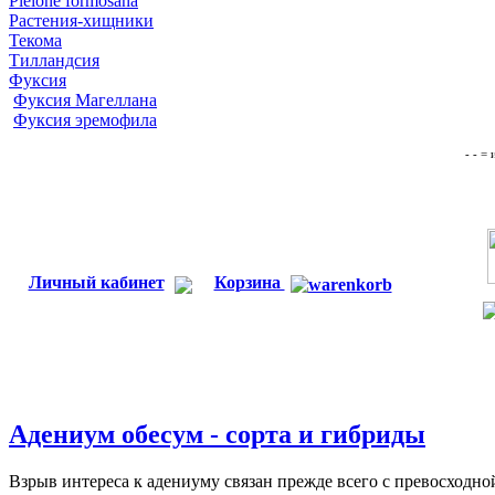
Pleione formosana
Растения-хищники
Текома
Тилландсия
Фуксия
Фуксия Магеллана
Фуксия эремофила
- - =
Личный кабинет
Корзина
Адениум обесум - сорта и гибриды
Взрыв интереса к адениуму связан прежде всего c превосходн