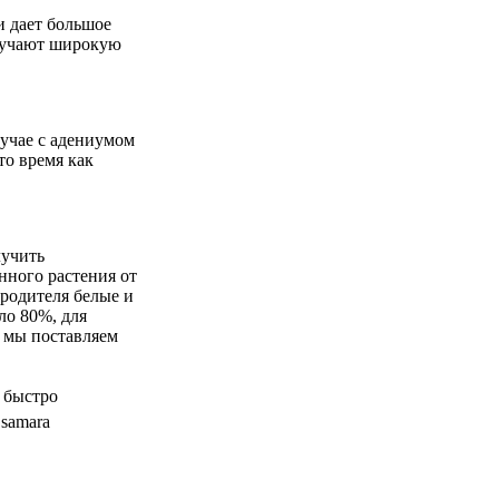
и дает большое
олучают широкую
лучае с адениумом
то время как
учить
нного растения от
 родителя белые и
ло 80%, для
у мы поставляем
 быстро