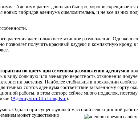
ениума. Адениум растет довольно быстро, хорошо скрещивается 
ия новых гибридов адениума ошеломительна, и не все из них п
особенности.
го растения дает только вегетативное размножение. Однако в с
оно позволяет получить красивый каудекс и компактную крону, в 
все.
й
гарантии по цвету при семенном размножении адениумов
пол
ть в виду большую или меньшую вероятность отклонения получе
рактеристик растения. Наиболее стабильны в проявлении свойств
Для темных сортов адениума соответствие заявленному сорту око
ционной работы, в этом секторе сейчас много подделок, поэтом
иков (
Адениум от Chi Lung Ko
).
умов. Однако при существующей массовой селекционной работе
временем может
существенно