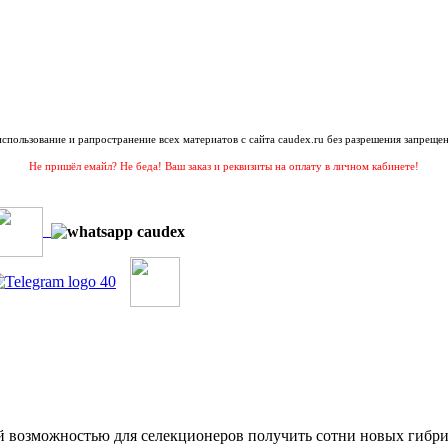
 использование и рапространение всех материатов с сайта caudex.ru без разрешения запрещен
Не пришёл емайл? Не беда! Ваш заказ и реквизиты на оплату в личном кабинете!
ой возможностью для селекционеров получить сотни новых гибри