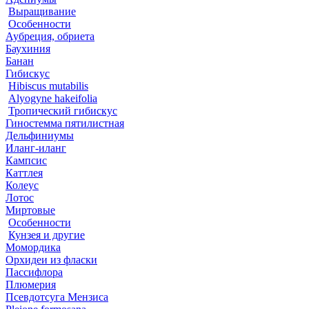
Выращивание
Особенности
Аубреция, обриета
Баухиния
Банан
Гибискус
Hibiscus mutabilis
Alyogyne hakeifolia
Тропический гибискус
Гиностемма пятилистная
Дельфиниумы
Иланг-иланг
Кампсис
Каттлея
Колеус
Лотос
Миртовые
Особенности
Кунзея и другие
Момордика
Орхидеи из фласки
Пассифлора
Плюмерия
Псевдотсуга Мензиса