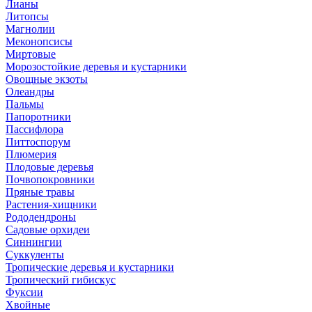
Лианы
Литопсы
Магнолии
Меконопсисы
Миртовые
Морозостойкие деревья и кустарники
Овощные экзоты
Олеандры
Пальмы
Папоротники
Пассифлора
Питтоспорум
Плюмерия
Плодовые деревья
Почвопокровники
Пряные травы
Растения-хищники
Рододендроны
Садовые орхидеи
Синнингии
Суккуленты
Тропические деревья и кустарники
Тропический гибискус
Фуксии
Хвойные