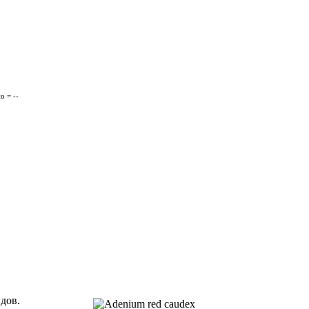
о = --
дов.