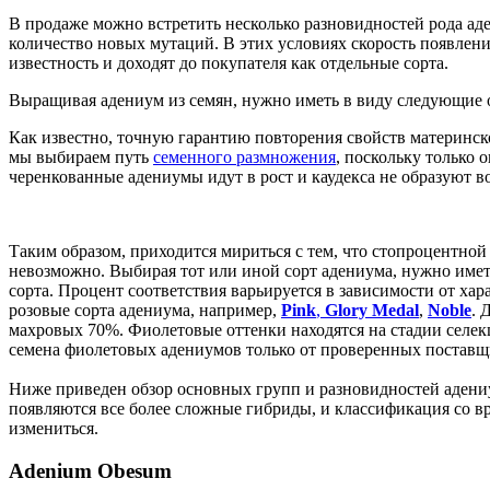
В продаже можно встретить несколько разновидностей рода ад
количество новых мутаций. В этих условиях скорость появлен
известность и доходят до покупателя как отдельные сорта.
Выращивая адениум из семян, нужно иметь в виду следующие 
Как известно, точную гарантию повторения свойств материнско
мы выбираем путь
семенного размножения
, поскольку только 
черенкованные адениумы идут в рост и каудекса не образуют во
Таким образом, приходится мириться с тем, что стопроцентно
невозможно. Выбирая тот или иной сорт адениума, нужно име
сорта. Процент соответствия варьируется в зависимости от ха
розовые сорта адениума, например,
Pink
,
Glory Medal
,
Noble
. 
махровых 70%. Фиолетовые оттенки находятся на стадии селек
семена фиолетовых адениумов только от проверенных поставщ
Ниже приведен обзор основных групп и разновидностей адени
появляются все более сложные гибриды, и классификация со 
измениться.
Adenium Obesum