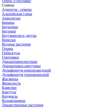
Опрос о поставке
Семена
Адениум - семена
Альпийская горка
Аквилегии
Бананы
Баухинии
Бегонии
Бругмансия и датура
Верески
Водные растения
Герань
Гибискусы
Горечавки
Декоративнолистные
Декоративно-цветущие
Дельфиниум новозеландский
Дельфиниум тихоокеанский
Жасмины
Жимолость
Камелии
Кактусы
Каудексы
Колокольчики
Лекарственные растения