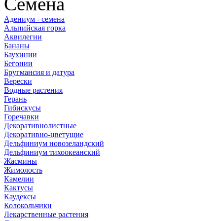
Семена
Адениум - семена
Альпийская горка
Аквилегии
Бананы
Баухинии
Бегонии
Бругмансия и датура
Верески
Водные растения
Герань
Гибискусы
Горечавки
Декоративнолистные
Декоративно-цветущие
Дельфиниум новозеландский
Дельфиниум тихоокеанский
Жасмины
Жимолость
Камелии
Кактусы
Каудексы
Колокольчики
Лекарственные растения