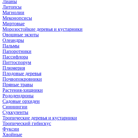
Лианы
Литопсы
Магнолии
Меконопсисы
Миртовые
Морозостойкие деревья и кустарники
Овощные экзоты
Олеандры
Пальмы
Папоротники
Пассифлора
Питтоспорум
Плюмерия
Плодовые деревья
Почвопокровники
Пряные травы
Растения-хищники
Рододендроны
Садовые орхидеи
Синнингии
Суккуленты
Тропические деревья и кустарники
Тропический гибискус
Фуксии
Хвойные