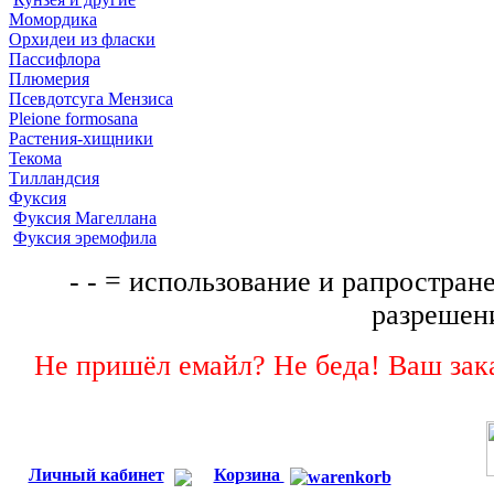
Момордика
Орхидеи из фласки
Пассифлора
Плюмерия
Псевдотсуга Мензиса
Pleione formosana
Растения-хищники
Текома
Тилландсия
Фуксия
Фуксия Магеллана
Фуксия эремофила
- - = использование и рапростране
разрешени
Не пришёл емайл? Не беда! Ваш зака
Личный кабинет
Корзина