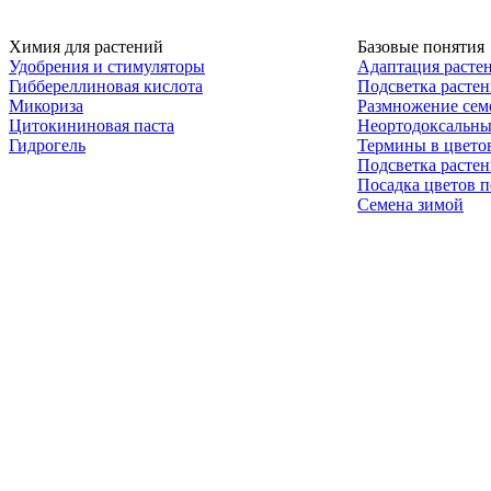
Химия для растений
Базовые понятия
Удобрения и стимуляторы
Адаптация расте
Гиббереллиновая кислота
Подсветка расте
Микориза
Размножение сем
Цитокининовая паста
Неортодоксальны
Гидрогель
Термины в цвето
Подсветка расте
Посадка цветов п
Семена зимой