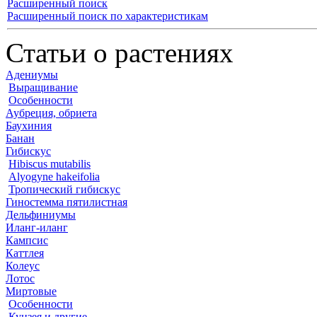
Расширенный поиск
Расширенный поиск по характеристикам
Статьи о растениях
Адениумы
Выращивание
Особенности
Аубреция, обриета
Баухиния
Банан
Гибискус
Hibiscus mutabilis
Alyogyne hakeifolia
Тропический гибискус
Гиностемма пятилистная
Дельфиниумы
Иланг-иланг
Кампсис
Каттлея
Колеус
Лотос
Миртовые
Особенности
Кунзея и другие