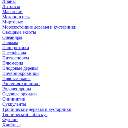
Лианы
Литопсы
Магнолии
Меконопсисы
Миртовые
Морозостойкие деревья и кустарники
Овощные экзоты
Олеандры
Пальмы
Папоротники
Пассифлора
Питтоспорум
Плюмерия
Плодовые деревья
Почвопокровники
Пряные травы
Растения-хищники
Рододендроны
Садовые орхидеи
Синнингии
Суккуленты
Тропические деревья и кустарники
Тропический гибискус
Фуксии
Хвойные