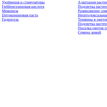
Удобрения и стимуляторы
Адаптация расте
Гиббереллиновая кислота
Подсветка расте
Микориза
Размножение сем
Цитокининовая паста
Неортодоксальны
Гидрогель
Термины в цвето
Подсветка расте
Посадка цветов п
Семена зимой