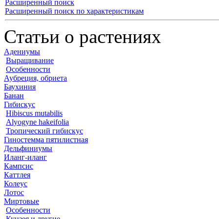
Расширенный поиск
Расширенный поиск по характеристикам
Статьи о растениях
Адениумы
Выращивание
Особенности
Аубреция, обриета
Баухиния
Банан
Гибискус
Hibiscus mutabilis
Alyogyne hakeifolia
Тропический гибискус
Гиностемма пятилистная
Дельфиниумы
Иланг-иланг
Кампсис
Каттлея
Колеус
Лотос
Миртовые
Особенности
Кунзея и другие