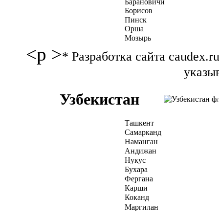
Барановичи
Борисов
Пинск
Орша
Мозырь
<p >
* Разработка сайта caudex.
указыв
Узбекистан
Ташкент
Самарканд
Наманган
Андижан
Нукус
Бухара
Фергана
Карши
Коканд
Маргилан