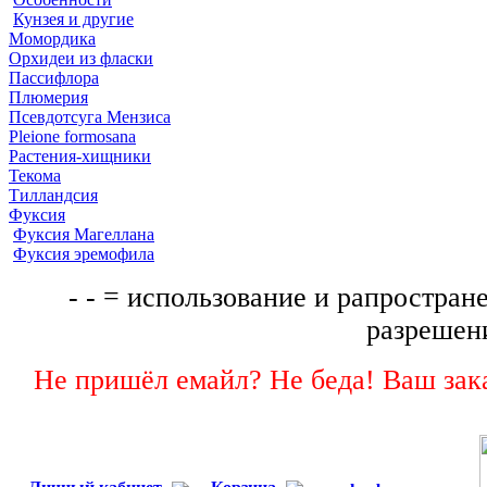
Кунзея и другие
Момордика
Орхидеи из фласки
Пассифлора
Плюмерия
Псевдотсуга Мензиса
Pleione formosana
Растения-хищники
Текома
Тилландсия
Фуксия
Фуксия Магеллана
Фуксия эремофила
- - = использование и рапростране
разрешени
Не пришёл емайл? Не беда! Ваш зака