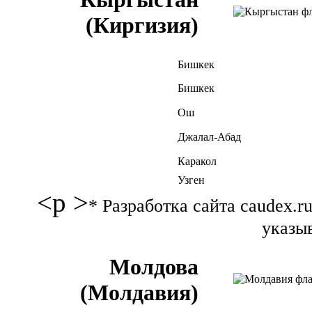
(Киргизия)
Бишкек
Бишкек
Ош
Джалал-Абад
Каракол
Узген
<p >
* Разработка сайта caudex.
указыв
Молдова
(Молдавия)