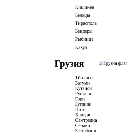
Кишинёв
Бельцы
Тирасполь
Бендеры
Рыбница
Кахул
Грузия
Тбилиси
Батуми
Кутаиси
Рустави
Гори
Зугдиди
Поти
Хашури
Самтредиа
Сенаки
Зестафони