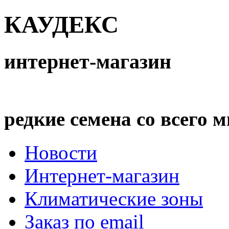
бад
1 003 678
енабат
408 906
КАУДЕКС
гуз
227 184
208 682
набат
89 785
ар
89 582
интернет-магазин
амали
88 486
ен
77 024
менбашы
70 962
анлы
64 845
редкие семена со всего 
Новости
Интернет-магазин
Климатические зоны
Заказ по email