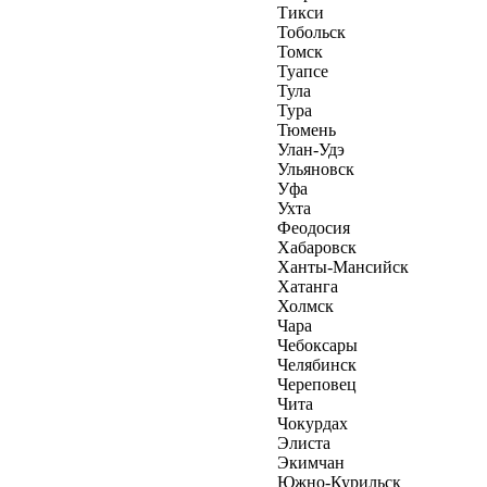
Тикси
Тобольск
Томск
Туапсе
Тула
Тура
Тюмень
Улан-Удэ
Ульяновск
Уфа
Ухта
Феодосия
Хабаровск
Ханты-Мансийск
Хатанга
Холмск
Чара
Чебоксары
Челябинск
Череповец
Чита
Чокурдах
Элиста
Экимчан
Южно-Курильск