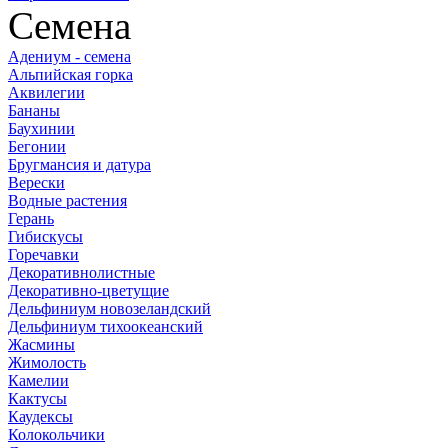
Семена
Адениум - семена
Альпийская горка
Аквилегии
Бананы
Баухинии
Бегонии
Бругмансия и датура
Верески
Водные растения
Герань
Гибискусы
Горечавки
Декоративнолистные
Декоративно-цветущие
Дельфиниум новозеландский
Дельфиниум тихоокеанский
Жасмины
Жимолость
Камелии
Кактусы
Каудексы
Колокольчики