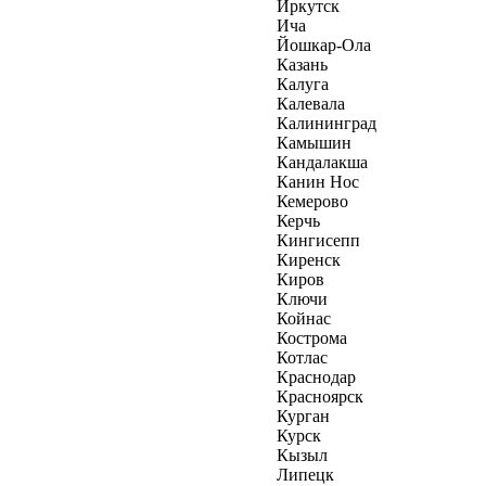
Иркутск
Ича
Йошкар-Ола
Казань
Калуга
Калевала
Калининград
Камышин
Кандалакша
Канин Нос
Кемерово
Керчь
Кингисепп
Киренск
Киров
Ключи
Койнас
Кострома
Котлас
Краснодар
Красноярск
Курган
Курск
Кызыл
Липецк