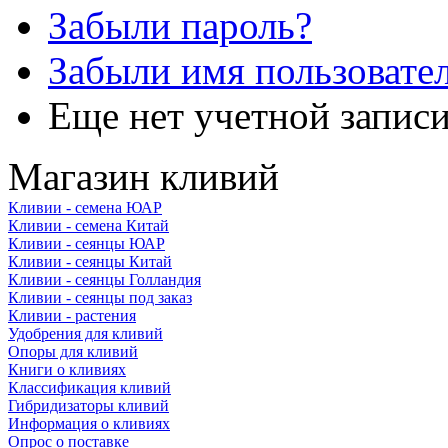
Забыли пароль?
Забыли имя пользовате
Еще нет учетной запис
Магазин кливий
Кливии - семена ЮАР
Кливии - семена Китай
Кливии - сеянцы ЮАР
Кливии - сеянцы Китай
Кливии - сеянцы Голландия
Кливии - сеянцы под заказ
Кливии - растения
Удобрения для кливий
Опоры для кливий
Книги о кливиях
Классификация кливий
Гибридизаторы кливий
Информация о кливиях
Опрос о поставке