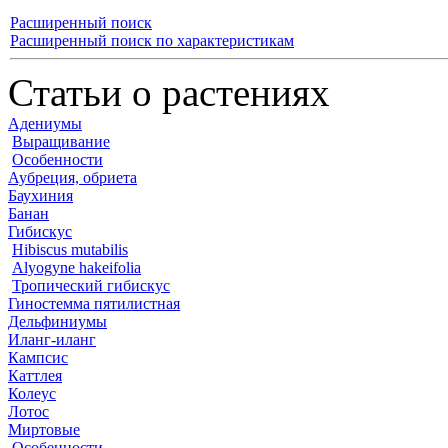
Расширенный поиск
Расширенный поиск по характеристикам
Статьи о растениях
Адениумы
Выращивание
Особенности
Аубреция, обриета
Баухиния
Банан
Гибискус
Hibiscus mutabilis
Alyogyne hakeifolia
Тропический гибискус
Гиностемма пятилистная
Дельфиниумы
Иланг-иланг
Кампсис
Каттлея
Колеус
Лотос
Миртовые
Особенности