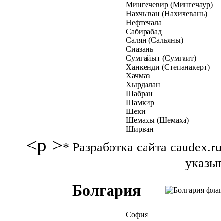
Мингечевир (Мингечаур)
Нахчыван (Нахичевань)
Нефтечала
Сабирабад
Салян (Сальяны)
Сиазань
Сумгайыт (Сумгаит)
Ханкенди (Степанакерт)
Хачмаз
Хырдалан
Шабран
Шамкир
Шеки
Шемахы (Шемаха)
Ширван
<p >
* Разработка сайта caudex.
указыв
Болгария
София