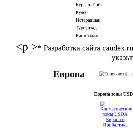
Курган-Тюбе
Куляб
Истаравшан
Турсунзаде
Канибадам
<p >
* Разработка сайта caudex.
указыв
Европа
Европа зоны US