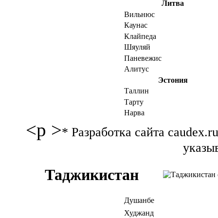
Литва
Вильнюс
Каунас
Клайпеда
Шяуляй
Паневежис
Алитус
Эстония
Таллин
Тарту
Нарва
<p >
* Разработка сайта caudex.
указыв
Таджикистан
Душанбе
Худжанд