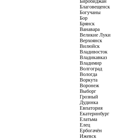
Биробиджан
Благовещенск
Богучаны
Бор
Брянск
Ванавара
Великие Луки
Верхоянск
Вилюйск
Владивосток
Владикавказ
Владимир
Волгоград
Вологда
Воркута
Воронеж
Выборг
Грозный
Дудинка
Евпатория
Екатеринбург
Елатьма
Елец
Ербогачён
Ижевск