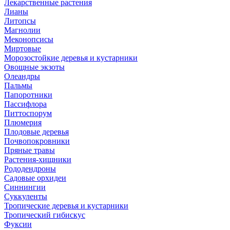
Лекарственные растения
Лианы
Литопсы
Магнолии
Меконопсисы
Миртовые
Морозостойкие деревья и кустарники
Овощные экзоты
Олеандры
Пальмы
Папоротники
Пассифлора
Питтоспорум
Плюмерия
Плодовые деревья
Почвопокровники
Пряные травы
Растения-хищники
Рододендроны
Садовые орхидеи
Синнингии
Суккуленты
Тропические деревья и кустарники
Тропический гибискус
Фуксии