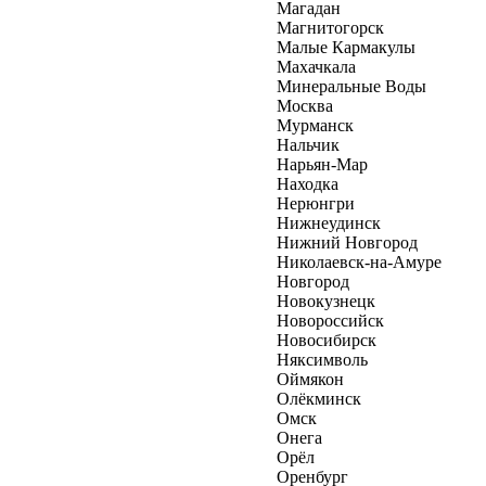
Магадан
Магнитогорск
Малые Кармакулы
Махачкала
Минеральные Воды
Москва
Мурманск
Нальчик
Нарьян-Мар
Находка
Нерюнгри
Нижнеудинск
Нижний Новгород
Николаевск-на-Амуре
Новгород
Новокузнецк
Новороссийск
Новосибирск
Няксимволь
Оймякон
Олёкминск
Омск
Онега
Орёл
Оренбург