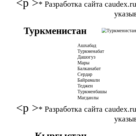
<p >
* Разработка сайта caudex.
указыв
Туркменистан
Ашхабад
Туркменабат
Дашогуз
Мары
Балканабат
Сердар
Байрамали
Теджен
Туркменбашы
Магданлы
<p >
* Разработка сайта caudex.
указыв
Кыргыстан