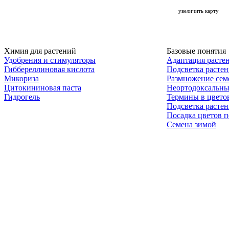
увеличить карту
Химия для растений
Базовые понятия
Удобрения и стимуляторы
Адаптация расте
Гиббереллиновая кислота
Подсветка расте
Микориза
Размножение сем
Цитокининовая паста
Неортодоксальны
Гидрогель
Термины в цвето
Подсветка расте
Посадка цветов п
Семена зимой