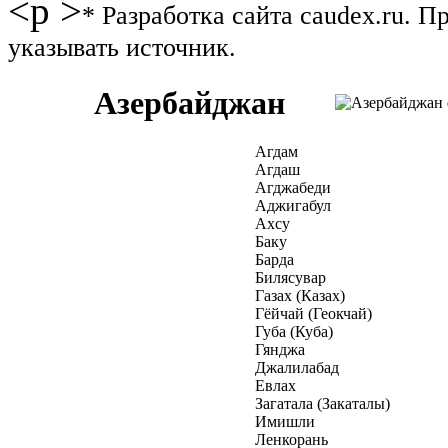
<p >
* Разработка сайта caudex.ru. 
указывать источник.
Азербайджан
Агдам
Агдаш
Агджабеди
Аджигабул
Ахсу
Баку
Барда
Билясувар
Газах (Казах)
Гёйчай (Геокчай)
Губа (Куба)
Гянджа
Джалилабад
Евлах
Загатала (Закаталы)
Имишли
Ленкорань