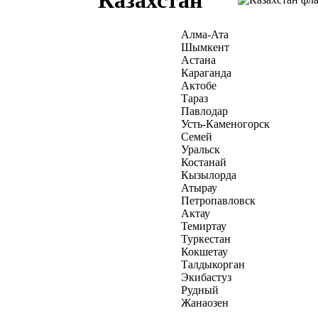
Алма-Ата
Шымкент
Астана
Караганда
Актобе
Тараз
Павлодар
Усть-Каменогорск
Семей
Уральск
Костанай
Кызылорда
Атырау
Петропавловск
Актау
Темиртау
Туркестан
Кокшетау
Талдыкорган
Экибастуз
Рудный
Жанаозен