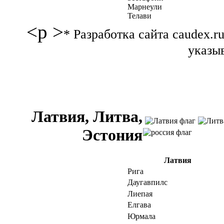
Марнеули
Телави
<p >
* Разработка сайта caudex.
указыв
Латвия, Литва,
Эстония
Латвия
Рига
Даугавпилс
Лиепая
Елгава
Юрмала