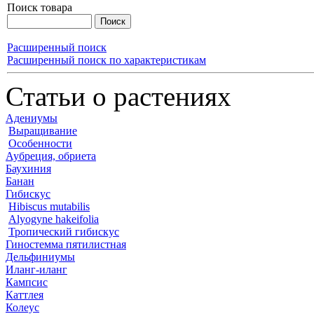
Поиск товара
Расширенный поиск
Расширенный поиск по характеристикам
Статьи о растениях
Адениумы
Выращивание
Особенности
Аубреция, обриета
Баухиния
Банан
Гибискус
Hibiscus mutabilis
Alyogyne hakeifolia
Тропический гибискус
Гиностемма пятилистная
Дельфиниумы
Иланг-иланг
Кампсис
Каттлея
Колеус