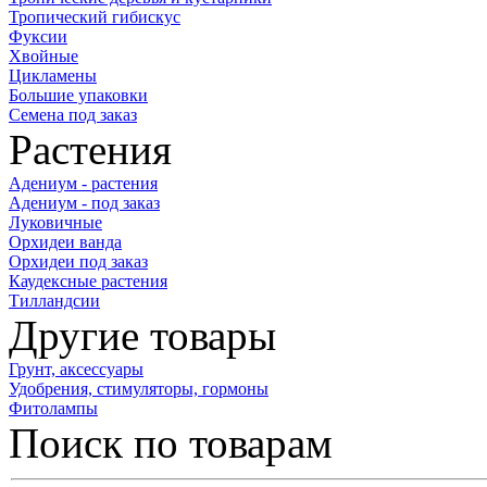
Тропический гибискус
Фуксии
Хвойные
Цикламены
Большие упаковки
Семена под заказ
Растения
Адениум - растения
Адениум - под заказ
Луковичные
Орхидеи ванда
Орхидеи под заказ
Каудексные растения
Тилландсии
Другие товары
Грунт, аксессуары
Удобрения, стимуляторы, гормоны
Фитолампы
Поиск по товарам