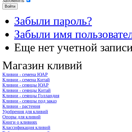
Запомнить
Забыли пароль?
Забыли имя пользовате
Еще нет учетной запис
Магазин кливий
Кливии - семена ЮАР
Кливии - семена Китай
Кливии - сеянцы ЮАР
Кливии - сеянцы Китай
Кливии - сеянцы Голландия
Кливии - сеянцы под заказ
Кливии - растения
Удобрения для кливий
Опоры для кливий
Книги о кливиях
Классификация кливий