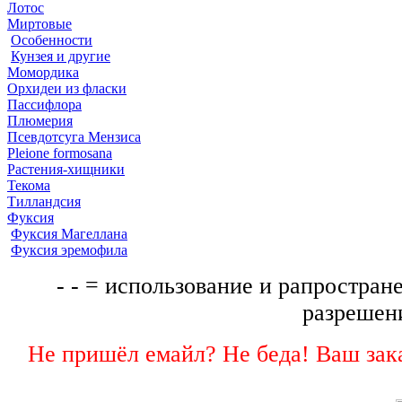
Лотос
Миртовые
Особенности
Кунзея и другие
Момордика
Орхидеи из фласки
Пассифлора
Плюмерия
Псевдотсуга Мензиса
Pleione formosana
Растения-хищники
Текома
Тилландсия
Фуксия
Фуксия Магеллана
Фуксия эремофила
- - = использование и рапростране
разрешени
Не пришёл емайл? Не беда! Ваш зака