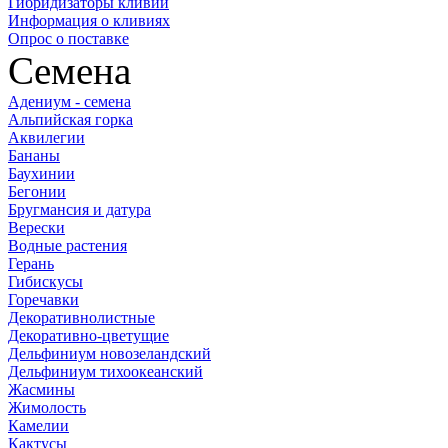
Гибридизаторы кливий
Информация о кливиях
Опрос о поставке
Семена
Адениум - семена
Альпийская горка
Аквилегии
Бананы
Баухинии
Бегонии
Бругмансия и датура
Верески
Водные растения
Герань
Гибискусы
Горечавки
Декоративнолистные
Декоративно-цветущие
Дельфиниум новозеландский
Дельфиниум тихоокеанский
Жасмины
Жимолость
Камелии
Кактусы