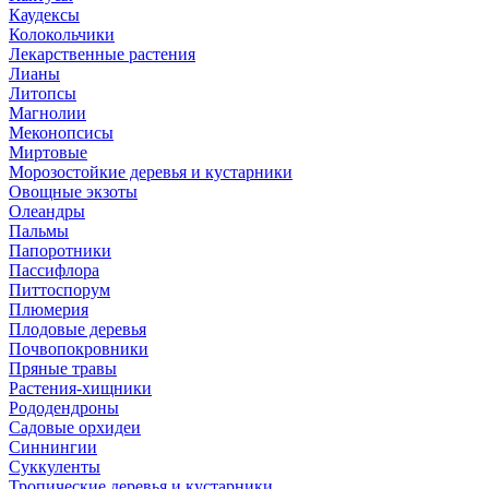
Каудексы
Колокольчики
Лекарственные растения
Лианы
Литопсы
Магнолии
Меконопсисы
Миртовые
Морозостойкие деревья и кустарники
Овощные экзоты
Олеандры
Пальмы
Папоротники
Пассифлора
Питтоспорум
Плюмерия
Плодовые деревья
Почвопокровники
Пряные травы
Растения-хищники
Рододендроны
Садовые орхидеи
Синнингии
Суккуленты
Тропические деревья и кустарники