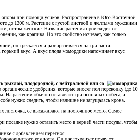
а опоры при помощи усиков. Распространена в Юго-Восточной
оте до 1300 м. Растение с густой листвой и желтыми мужскими
тки, потом женские. Название растения происходит от
овении, как крапива. Но это свойство исчезает, как только
й, он трескается и разворачивается на три части.
а горький вкус. А вкус плода момордики напоминает вкус
ть рыхлой, плодородной, с нейтральной или со
 органические удобрения, которые вносят пол перекопку (до 10
ны. На растении обычно оставляют три основных побега, а
особе нужно следить, чтобы излишне не загущалась крона.
их листочка, ее высаживают на постоянное место. Самое
ри посадке нужно оставить место в верней части посуды, чтобы
й.
инке с добавлением перегноя.
боволокнистого компоста. Он предохраняет почву от