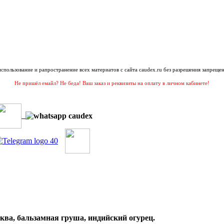
 использование и рапространение всех материатов с сайта caudex.ru без разрешения запрещен
Не пришёл емайл? Не беда! Ваш заказ и реквизиты на оплату в личном кабинете!
ква, бальзамная груша, индийский огурец.