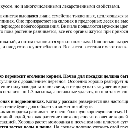
 вкусом, но и многочисленными лекарственными свойствами.
авянистая вьющаяся лиана семейства тыквенных, цепляющаяся з
пинах. Оно произрастает на склонах в предгорных лесах на выс
с периодом побегообразования. Вначале появляются мужские цве
то пока растение развивается, все его органы жгутся при прикосн
ватый, а потом становится ярко-оранжевым. Полностью вызревши
 и плод готов к употреблению. Все части растения имеют слегк
хо переносит оголение корней. Почва для посадки должна бы
углинке с добавлением перегноя. Особенно хорошо реагирует на
тение получало достаточно света, и не допускать загущения кро
оставить по 1-3 пасынка, а остальные удалять, но при таком сп
онах и подоконниках.
Когда у рассады развернется два настоящ
растение будет долго болеть и может погибнуть.
 как момордика развивает не очень большую корневую систему. П
вной водой, так как растение плохо переносит оголение корне
еакцией. Хорошо растет момордика в песчаном или илистом сугл
тся застоя воды в почве.
На дренаж полезно уложить слой гру