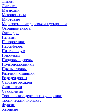
Лианы
Литопсы
Магнолии
Меконопсисы
Миртовые
Морозостойкие деревья и кустарники
Овощные экзоты
Олеандры
Пальмы
Папоротники
Пассифлора
Питтоспорум
Плюмерия
Плодовые деревья
Почвопокровники
Пряные травы
Растения-хищники
Рододендроны
Садовые орхидеи
Синнингии
Суккуленты
Тропические деревья и кустарники
Тропический гибискус
Фуксии
Хвойные