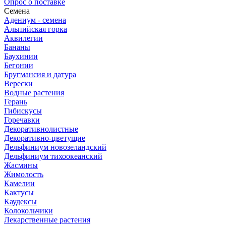
Опрос о поставке
Семена
Адениум - семена
Альпийская горка
Аквилегии
Бананы
Баухинии
Бегонии
Бругмансия и датура
Верески
Водные растения
Герань
Гибискусы
Горечавки
Декоративнолистные
Декоративно-цветущие
Дельфиниум новозеландский
Дельфиниум тихоокеанский
Жасмины
Жимолость
Камелии
Кактусы
Каудексы
Колокольчики
Лекарственные растения