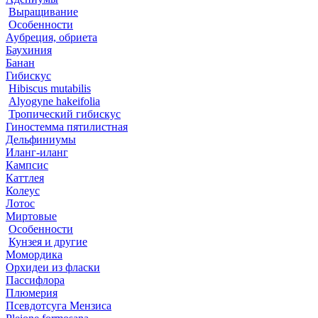
Выращивание
Особенности
Аубреция, обриета
Баухиния
Банан
Гибискус
Hibiscus mutabilis
Alyogyne hakeifolia
Тропический гибискус
Гиностемма пятилистная
Дельфиниумы
Иланг-иланг
Кампсис
Каттлея
Колеус
Лотос
Миртовые
Особенности
Кунзея и другие
Момордика
Орхидеи из фласки
Пассифлора
Плюмерия
Псевдотсуга Мензиса