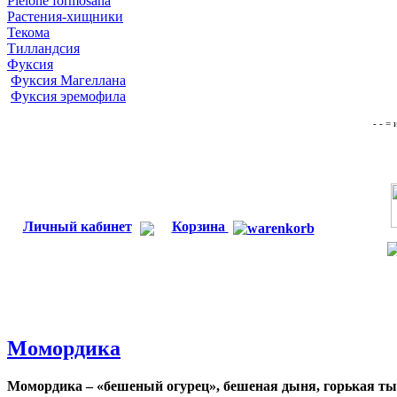
Pleione formosana
Растения-хищники
Текома
Тилландсия
Фуксия
Фуксия Магеллана
Фуксия эремофила
- - =
Личный кабинет
Корзина
Момордика
Момордика – «бешеный огурец», бешеная дыня,
горькая ты