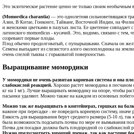
Это экзотическое растение ценно не только своим необычным
(Momordica charantia)
— это однолетняя сильноветвящаяся тр
Азии, В Китае, Гонконге, Тайване, Восточной Индии, на Филип
и женскими цветками в пазухах листа. Ее цветение совпадает 
латинского momordicus - кусачий. Это, видимо, связано с тем, ч
созревают первые плоды.
Плод обычно продолговатый, с пупырышками. Сначала он желто
Семена выпадают из слизистого алого околоплодника на землю,
очень спелой тыквы с горьковатой поверхностью.
Выращивание момордики
У момордики не очень развитая корневая система
и она пло
слабокислой реакцией.
Хорошо растет момордика в песчаном с
кг на 1 мг). Лучше выращивать момордику на опоре, чтобы рас
пасынки удаляют. Можно также на каждом из основных побегов 
Можно так же выращивать в контейнерах, горшках на балк
важное при пересадке - не повредить корневую систему, иначе 
Емкость для выращивания берут среднего размера (5-10 л), так
была возможность подсыпать почвы по мере ее вымывания поли
Почва для посадки должна быть плодородной со слабокислой р
Нужно предусмотреть хороший дренаж, так как растение бои