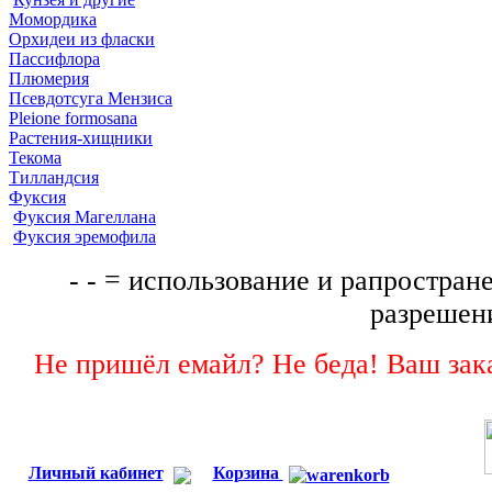
Момордика
Орхидеи из фласки
Пассифлора
Плюмерия
Псевдотсуга Мензиса
Pleione formosana
Растения-хищники
Текома
Тилландсия
Фуксия
Фуксия Магеллана
Фуксия эремофила
- - = использование и рапростране
разрешени
Не пришёл емайл? Не беда! Ваш зака
Личный кабинет
Корзина