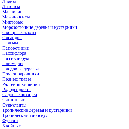
Лианы
Литопсы
Магнолии
Меконопсисы
Миртовые
Морозостойкие деревья и кустарники
Овощные экзоты
Олеандры
Пальмы
Папоротники
Пассифлора
Питтоспорум
Плюмерия
Плодовые деревья
Почвопокровники
Пряные травы
Растения-хищники
Рододендроны
Садовые орхидеи
Синнингии
Суккуленты
Тропические деревья и кустарники
Тропический гибискус
Фуксии
Хвойные