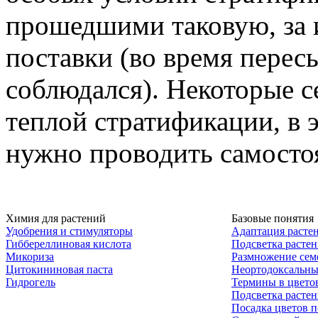
прошедшими таковую, за 
поставки (во время пере
соблюдался). Некоторые 
теплой стратификации, в 
нужно проводить самосто
Химия для растений
Базовые понятия
Удобрения и стимуляторы
Адаптация расте
Гиббереллиновая кислота
Подсветка расте
Микориза
Размножение сем
Цитокининовая паста
Неортодоксальны
Гидрогель
Термины в цвето
Подсветка расте
Посадка цветов п