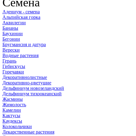
Семена
Адениум - семена
Альпийская горка
Аквилегии
Бананы
Баухинии
Бегонии
Бругмансия и датура
Верески
Водные растения
Герань
Гибискусы
Горечавки
Декоративнолистные
Декоративно-цветущие
Дельфиниум новозеландский
Дельфиниум тихоокеанский
Жасмины
Жимолость
Камелии
Кактусы
Каудексы
Колокольчики
Лекарственные растения