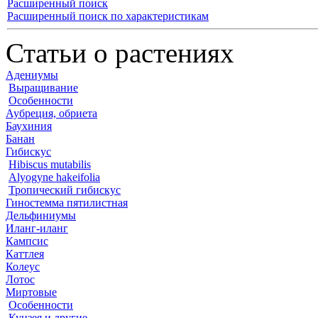
Расширенный поиск
Расширенный поиск по характеристикам
Статьи о растениях
Адениумы
Выращивание
Особенности
Аубреция, обриета
Баухиния
Банан
Гибискус
Hibiscus mutabilis
Alyogyne hakeifolia
Тропический гибискус
Гиностемма пятилистная
Дельфиниумы
Иланг-иланг
Кампсис
Каттлея
Колеус
Лотос
Миртовые
Особенности
Кунзея и другие