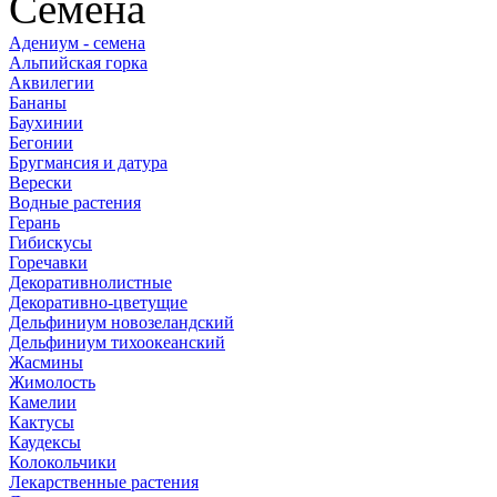
Семена
Адениум - семена
Альпийская горка
Аквилегии
Бананы
Баухинии
Бегонии
Бругмансия и датура
Верески
Водные растения
Герань
Гибискусы
Горечавки
Декоративнолистные
Декоративно-цветущие
Дельфиниум новозеландский
Дельфиниум тихоокеанский
Жасмины
Жимолость
Камелии
Кактусы
Каудексы
Колокольчики
Лекарственные растения