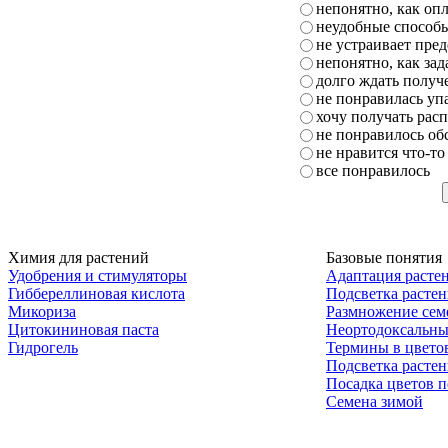
непонятно, как опл
неудобные способ
не устраивает пре
непонятно, как зад
долго ждать получе
не понравилась упа
хочу получать рас
не понравилось о
не нравится что-то
все понравилось
Химия для растений
Базовые понятия
Удобрения и стимуляторы
Адаптация расте
Гиббереллиновая кислота
Подсветка расте
Микориза
Размножение сем
Цитокининовая паста
Неортодоксальны
Гидрогель
Термины в цвето
Подсветка расте
Посадка цветов п
Семена зимой