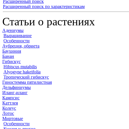
Расширенный поиск
Расширенный поиск по характеристикам
Статьи о растениях
Адениумы
Выращивание
Особенности
Аубреция, обриета
Баухиния
Банан
Гибискус
Hibiscus mutabilis
Alyogyne hakeifolia
Тропический гибискус
Гиностемма пятилистная
Дельфиниумы
Иланг-иланг
Кампсис
Каттлея
Колеус
Лотос
Миртовые
Особенности
Кунзея и другие