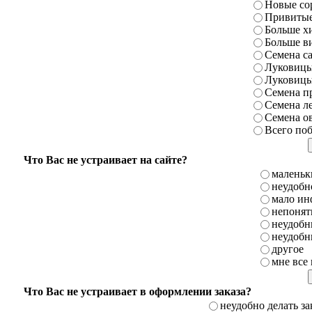
Новые со
Привитые
Больше х
Больше ви
Семена с
Луковицы
Луковицы
Семена п
Семена л
Семена о
Всего по
Что Вас не устраивает на сайте?
маленьк
неудобн
мало ин
непонятн
неудобн
неудобн
другое
мне все
Что Вас не устраивает в оформлении заказа?
неудобно делать за