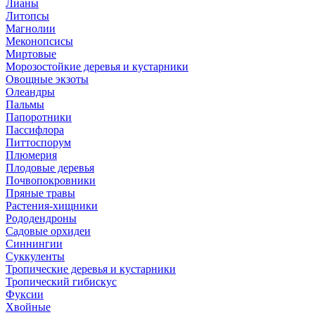
Лианы
Литопсы
Магнолии
Меконопсисы
Миртовые
Морозостойкие деревья и кустарники
Овощные экзоты
Олеандры
Пальмы
Папоротники
Пассифлора
Питтоспорум
Плюмерия
Плодовые деревья
Почвопокровники
Пряные травы
Растения-хищники
Рододендроны
Садовые орхидеи
Синнингии
Суккуленты
Тропические деревья и кустарники
Тропический гибискус
Фуксии
Хвойные