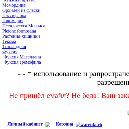
Момордика
Орхидеи из фласки
Пассифлора
Плюмерия
Псевдотсуга Мензиса
Pleione formosana
Растения-хищники
Текома
Тилландсия
Фуксия
Фуксия Магеллана
Фуксия эремофила
- - = использование и рапростране
разрешени
Не пришёл емайл? Не беда! Ваш зака
Личный кабинет
Корзина